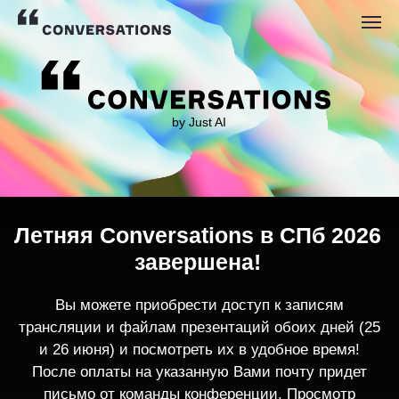
by Just AI
Летняя Conversations в СПб 2026
завершена!
Вы можете приобрести доступ к записям
трансляции и файлам презентаций обоих дней (25
и 26 июня) и посмотреть их в удобное время!
После оплаты на указанную Вами почту придет
письмо от команды конференции. Просмотр
записей трансляции возможен только с одного
устройства единовременно.
По любым вопросам пишите
contact@conversations-ai.co
m
КУПИТЬ ЗАПИСИ