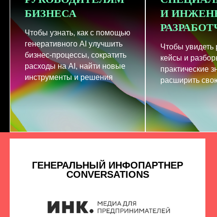
БИЗНЕСА
И ИНЖЕН
РАЗРАБО
Чтобы узнать, как с помощью
генеративного AI улучшить
Чтобы увидеть
бизнес-процессы, сократить
кейсы и разбор
расходы на AI, найти новые
практические з
инструменты и решения
расширить свою