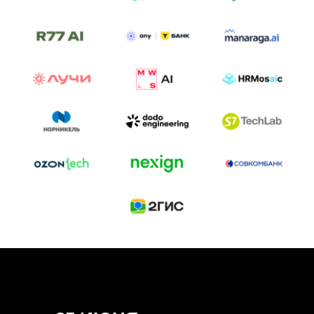
ТРЕК «AI-NATIVE»
И БИТВА АГЕНТОВ
Новый трек «AI-native» — отражение
стремительных изменений в подходах
к построению бизнеса и созданию технологий под
влиянием AI-агентов.
Доклады, дискуссия и битва AI-агентов — 25 июня
на сцене Conversations.