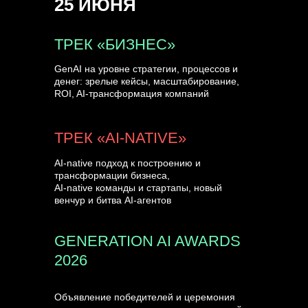
25 ИЮНЯ
УЗНАТЬ БОЛЬШЕ
ТРЕК «БИЗНЕС»
GenAI на уровне стратегии, процессов и
денег: зрелые кейсы, масштабирование,
ROI, AI-трансформация компаний
ТРЕК «AI-NATIVE»
AI-native подход к построению и
трансформации бизнеса,
AI-native команды и стартапы, новый
венчур и битва AI-агентов
GENERATION AI AWARDS
2026
Объявление победителей и церемония