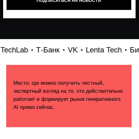
hLab
Т-Банк
VK
Lenta Tech
Битри