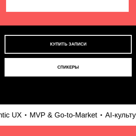
КУПИТЬ ЗАПИСИ
СМОТРЕТЬ ВСЕ ФОТО
 UX
MVP & Go-to-Market
AI-культура 