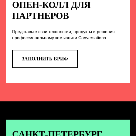
НА НАС В СОЦСЕТЯХ
ОПЕН-КОЛЛ ДЛЯ
ПАРТНЕРОВ
Представьте свои технологии, продукты и решения
TELEGRAM
профессиональному комьюнити Conversations
Эксклюзивные спойлеры к докладам,
анонс новых спикеров и другие
новости конференции
ЗАПОЛНИТЬ БРИФ
ПЕРЕЙТИ
ВКОНТАКТЕ
Новости и записи докладов и
дискуссий с конференции
САНКТ-ПЕТЕРБУРГ.