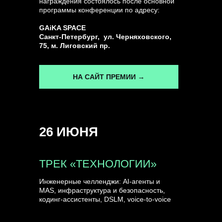
награждения состоялось после основной
программы конференции по адресу:
ГЕНЕРАЛЬНЫЙ ИНФОПАРТНЕР
GAiKA SPACE
CONVERSATIONS
Санкт-Петербург, ул. Черняховского,
75, м. Лиговский пр.
НА САЙТ ПРЕМИИ →
КУПИТЬ ЗАПИСИ
26 ИЮНЯ
СПИКЕРЫ
ТРЕК «ТЕХНОЛОГИИ»
Инженерные челленджи: AI-агенты и
MAS, инфраструктура и безопасность,
кодинг-ассистенты, DSLM, voice-to-voice