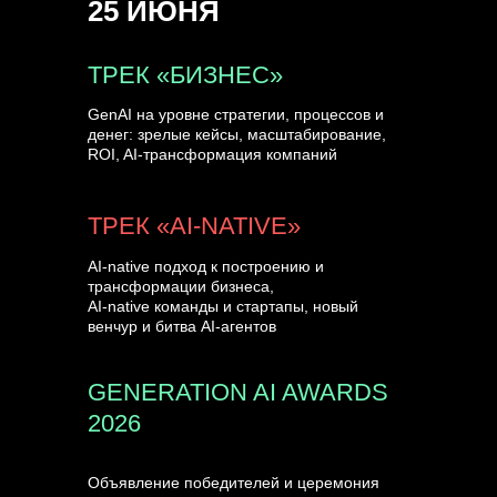
25 ИЮНЯ
УЗНАТЬ БОЛЬШЕ
ТРЕК «БИЗНЕС»
GenAI на уровне стратегии, процессов и
денег: зрелые кейсы, масштабирование,
ROI, AI-трансформация компаний
ТРЕК «AI-NATIVE»
AI-native подход к построению и
трансформации бизнеса,
AI-native команды и стартапы, новый
венчур и битва AI-агентов
GENERATION AI AWARDS
2026
Объявление победителей и церемония