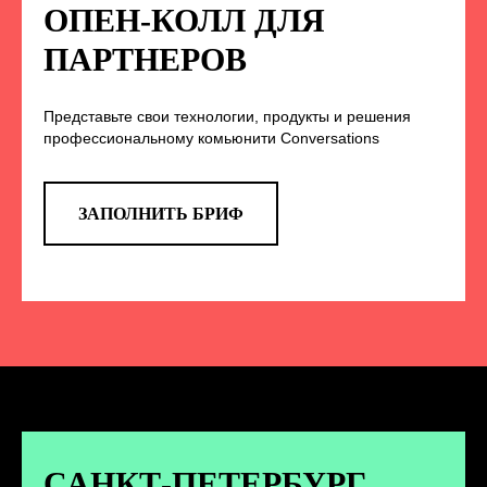
НА НАС В СОЦСЕТЯХ
ОПЕН-КОЛЛ ДЛЯ
ПАРТНЕРОВ
Представьте свои технологии, продукты и решения
TELEGRAM
профессиональному комьюнити Conversations
Эксклюзивные спойлеры к докладам,
анонс новых спикеров и другие
новости конференции
ЗАПОЛНИТЬ БРИФ
ПЕРЕЙТИ
ВКОНТАКТЕ
Новости и записи докладов и
дискуссий с конференции
САНКТ-ПЕТЕРБУРГ.