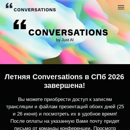
by Just AI
Летняя Conversations в СПб 2026
завершена!
Вы можете приобрести доступ к записям
трансляции и файлам презентаций обоих дней (25
и 26 июня) и посмотреть их в удобное время!
После оплаты на указанную Вами почту придет
письмо от команды конференции. Просмотр
записей трансляции возможен только с одного
устройства единовременно.
По любым вопросам пишите
contact@conversations-ai.co
m
КУПИТЬ ЗАПИСИ