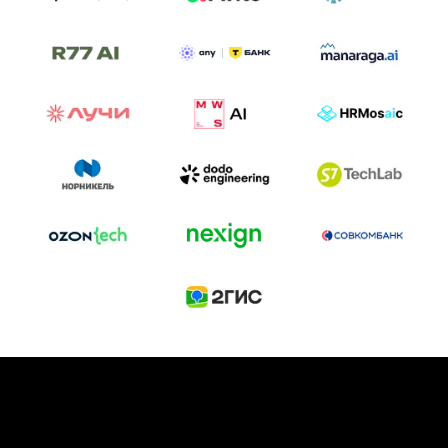
ТРЕК «AI-NATIVE»
И БИТВА АГЕНТОВ
Новый трек «AI-native» — отражение
стремительных изменений в подходах
к построению бизнеса и созданию технологий под
влиянием AI-агентов.
Доклады, дискуссия и битва AI-агентов — 25 июня
на сцене Conversations.