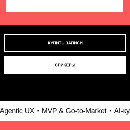
КУПИТЬ ЗАПИСИ
СМОТРЕТЬ ВСЕ ФОТО
ntic UX
MVP & Go-to-Market
AI-куль