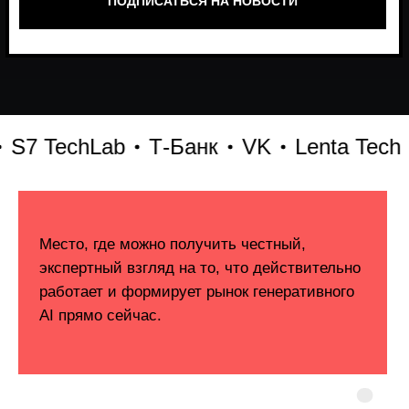
 TechLab
Т-Банк
VK
Lenta Tech
Б