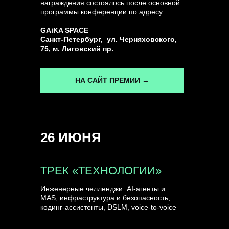
награждения состоялось после основной
программы конференции по адресу:
ГЕНЕРАЛЬНЫЙ ИНФОПАРТНЕР
GAiKA SPACE
CONVERSATIONS
Санкт-Петербург, ул. Черняховского,
75, м. Лиговский пр.
НА САЙТ ПРЕМИИ →
КУПИТЬ ЗАПИСИ
26 ИЮНЯ
СПИКЕРЫ
ТРЕК «ТЕХНОЛОГИИ»
Инженерные челленджи: AI-агенты и
MAS, инфраструктура и безопасность,
кодинг-ассистенты, DSLM, voice-to-voice