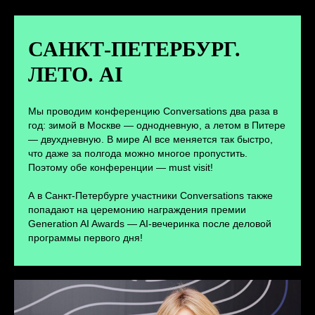
Новости и записи докладов и
дискуссий с конференции
САНКТ-ПЕТЕРБУРГ.
ЛЕТО. AI
ПЕРЕЙТИ
Мы проводим конференцию Conversations два раза в
год: зимой в Москве — однодневную, а летом в Питере
— двухдневную. В мире AI все меняется так быстро,
что даже за полгода можно многое пропустить.
Поэтому обе конференции — must visit!
А в Санкт-Петербурге участники Conversations также
попадают на церемонию награждения премии
Generation AI Awards — AI-вечеринка после деловой
программы первого дня!