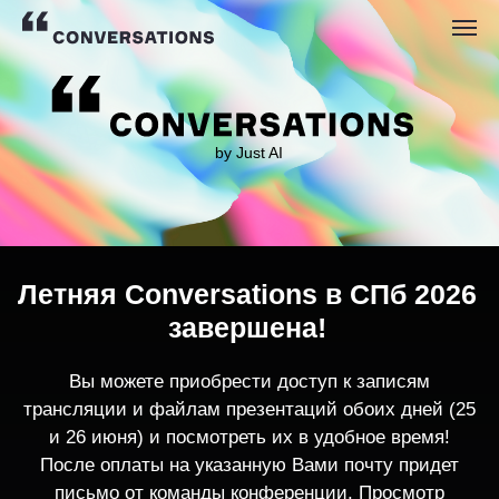
by Just AI
Летняя Conversations в СПб 2026
завершена!
Вы можете приобрести доступ к записям
трансляции и файлам презентаций обоих дней (25
и 26 июня) и посмотреть их в удобное время!
После оплаты на указанную Вами почту придет
письмо от команды конференции. Просмотр
записей трансляции возможен только с одного
устройства единовременно.
По любым вопросам пишите
contact@conversations-ai.co
m
КУПИТЬ ЗАПИСИ