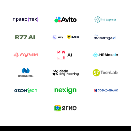
ТРЕК «AI-NATIVE»
И БИТВА АГЕНТОВ
Новый трек «AI-native» — отражение
стремительных изменений в подходах
к построению бизнеса и созданию технологий под
влиянием AI-агентов.
Доклады, дискуссия и битва AI-агентов — 25 июня