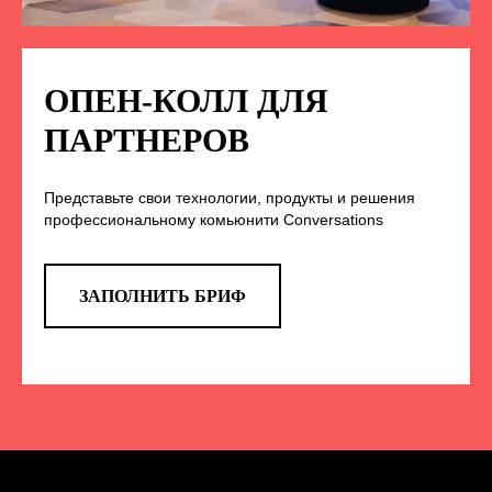
ПОДПИСЫВАЙТЕСЬ
НА НАС В СОЦСЕТЯХ
ОПЕН-КОЛЛ ДЛЯ
ПАРТНЕРОВ
TELEGRAM
Представьте свои технологии, продукты и решения
профессиональному комьюнити Conversations
Эксклюзивные спойлеры к докладам,
анонс новых спикеров и другие
новости конференции
ЗАПОЛНИТЬ БРИФ
ПЕРЕЙТИ
ВКОНТАКТЕ