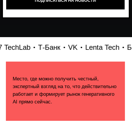
chLab
Т-Банк
VK
Lenta Tech
Битр