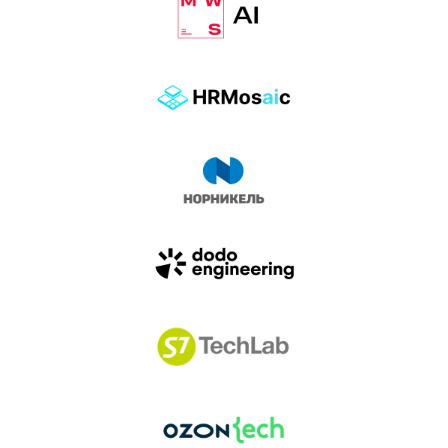
влиянием AI-агентов.
Доклады, дискуссия и битва AI-агентов — 25 июня
на сцене Conversations.
УЗНАТЬ БОЛЬШЕ