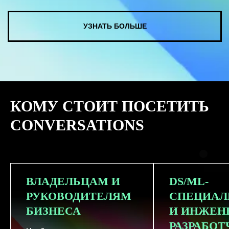
КУПИТЬ ЗАПИСИ
КОМУ СТОИТ ПОСЕТИТЬ
СМОТРЕТЬ ВСЕ ФОТО
CONVERSATIONS
ВЛАДЕЛЬЦАМ И
DS/ML-
РУКОВОДИТЕЛЯМ
СПЕЦИАЛ
БИЗНЕСА
И ИНЖЕН
РАЗРАБО