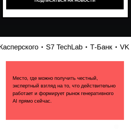
ерского
S7 TechLab
Т-Банк
VK
Len