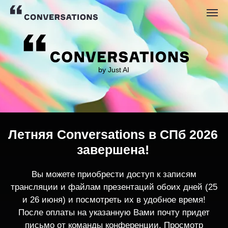
by Just AI
Летняя Conversations в СПб 2026
завершена!
Вы можете приобрести доступ к записям
трансляции и файлам презентаций обоих дней (25
и 26 июня) и посмотреть их в удобное время!
После оплаты на указанную Вами почту придет
письмо от команды конференции. Просмотр
записей трансляции возможен только с одного
устройства единовременно.
По любым вопросам пишите
contact@conversations-ai.co
m
КУПИТЬ ЗАПИСИ