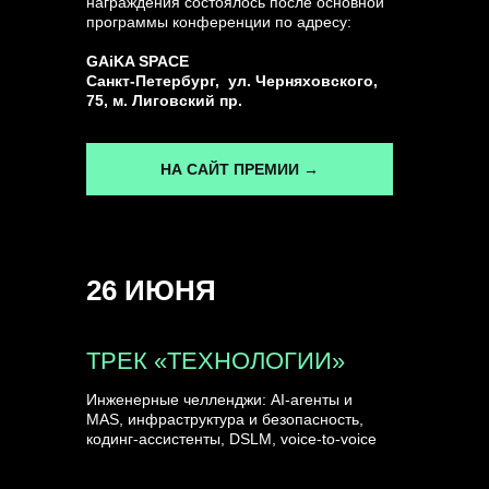
награждения состоялось после основной
программы конференции по адресу:
ГЕНЕРАЛЬНЫЙ ИНФОПАРТНЕР
GAiKA SPACE
CONVERSATIONS
Санкт-Петербург, ул. Черняховского,
75, м. Лиговский пр.
НА САЙТ ПРЕМИИ →
КУПИТЬ ЗАПИСИ
26 ИЮНЯ
СПИКЕРЫ
ТРЕК «ТЕХНОЛОГИИ»
Инженерные челленджи: AI-агенты и
MAS, инфраструктура и безопасность,
кодинг-ассистенты, DSLM, voice-to-voice