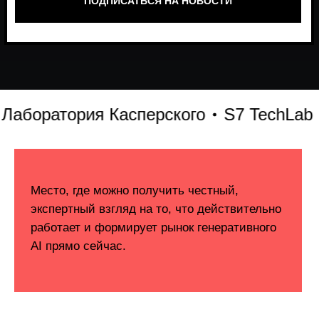
оратория Касперского
S7 TechLab
Т