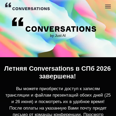
by Just AI
Летняя Conversations в СПб 2026
завершена!
Вы можете приобрести доступ к записям
трансляции и файлам презентаций обоих дней (25
и 26 июня) и посмотреть их в удобное время!
После оплаты на указанную Вами почту придет
письмо от команды конференции. Просмотр
записей трансляции возможен только с одного
устройства единовременно.
По любым вопросам пишите
contact@conversations-ai.co
m
КУПИТЬ ЗАПИСИ