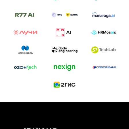
ТРЕК «AI-NATIVE»
И БИТВА АГЕНТОВ
Новый трек «AI-native» — отражение
стремительных изменений в подходах
к построению бизнеса и созданию технологий под
влиянием AI-агентов.
Доклады, дискуссия и битва AI-агентов — 25 июня
на сцене Conversations.