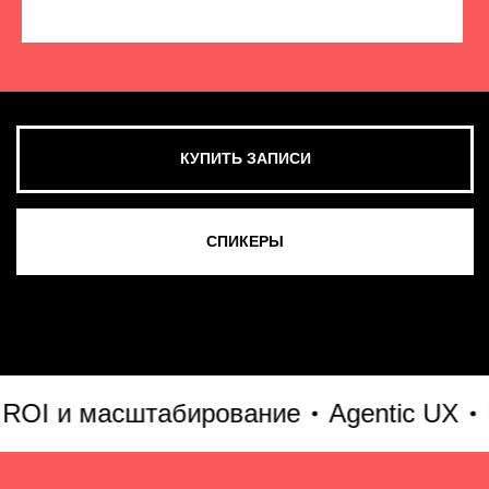
КУПИТЬ ЗАПИСИ
СМОТРЕТЬ ВСЕ ФОТО
I и масштабирование
Agentic UX
MVP