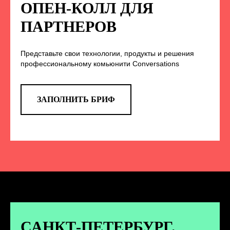
НА НАС В СОЦСЕТЯХ
ОПЕН-КОЛЛ ДЛЯ
ПАРТНЕРОВ
Представьте свои технологии, продукты и решения
TELEGRAM
профессиональному комьюнити Conversations
Эксклюзивные спойлеры к докладам,
анонс новых спикеров и другие
новости конференции
ЗАПОЛНИТЬ БРИФ
ПЕРЕЙТИ
ВКОНТАКТЕ
Новости и записи докладов и
дискуссий с конференции
САНКТ-ПЕТЕРБУРГ.