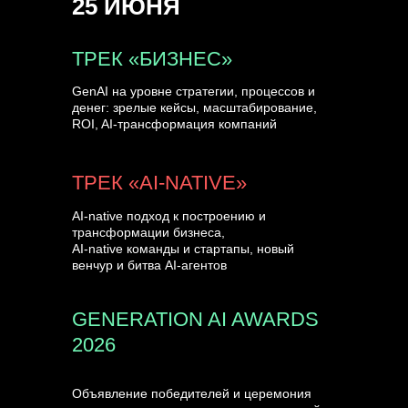
25 ИЮНЯ
УЗНАТЬ БОЛЬШЕ
ТРЕК «БИЗНЕС»
GenAI на уровне стратегии, процессов и
денег: зрелые кейсы, масштабирование,
ROI, AI-трансформация компаний
ТРЕК «AI-NATIVE»
AI-native подход к построению и
трансформации бизнеса,
AI-native команды и стартапы, новый
венчур и битва AI-агентов
GENERATION AI AWARDS
2026
Объявление победителей и церемония