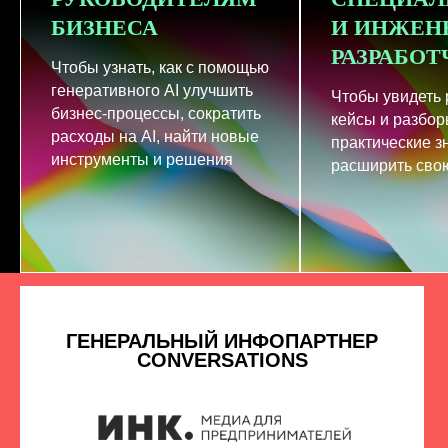
БИЗНЕСА
И ИНЖЕН
РАЗРАБО
Чтобы узнать, как с помощью
генеративного AI улучшить
Чтобы увидеть
бизнес-процессы, сократить
кейсы и разбор
расходы на AI, найти новые
практические з
инструменты и решения
расширить свою