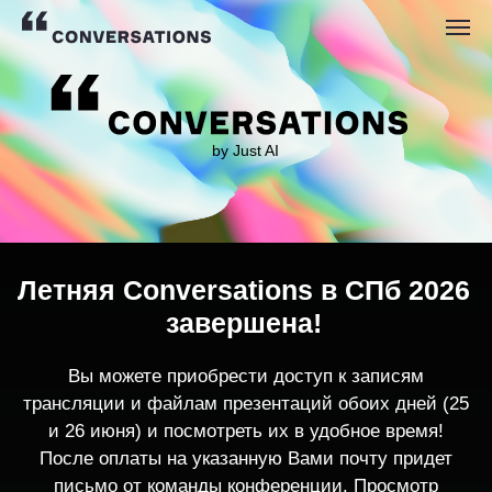
by Just AI
Летняя Conversations в СПб 2026
завершена!
Вы можете приобрести доступ к записям
трансляции и файлам презентаций обоих дней (25
и 26 июня) и посмотреть их в удобное время!
После оплаты на указанную Вами почту придет
письмо от команды конференции. Просмотр
записей трансляции возможен только с одного
устройства единовременно.
По любым вопросам пишите
contact@conversations-ai.co
m
КУПИТЬ ЗАПИСИ