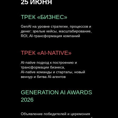
25 ИЮНЯ
УЗНАТЬ БОЛЬШЕ
ТРЕК «БИЗНЕС»
GenAI на уровне стратегии, процессов и
денег: зрелые кейсы, масштабирование,
ROI, AI-трансформация компаний
ТРЕК «AI-NATIVE»
AI-native подход к построению и
трансформации бизнеса,
AI-native команды и стартапы, новый
венчур и битва AI-агентов
GENERATION AI AWARDS
2026
Объявление победителей и церемония