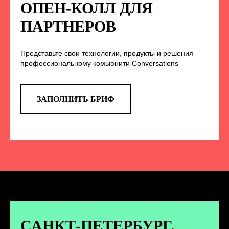
НА НАС В СОЦСЕТЯХ
ОПЕН-КОЛЛ ДЛЯ
ПАРТНЕРОВ
Представьте свои технологии, продукты и решения
TELEGRAM
профессиональному комьюнити Conversations
Эксклюзивные спойлеры к докладам,
анонс новых спикеров и другие
новости конференции
ЗАПОЛНИТЬ БРИФ
ПЕРЕЙТИ
ВКОНТАКТЕ
Новости и записи докладов и
дискуссий с конференции
САНКТ-ПЕТЕРБУРГ.