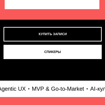
КУПИТЬ ЗАПИСИ
СМОТРЕТЬ ВСЕ ФОТО
tic UX
MVP & Go-to-Market
AI-культ