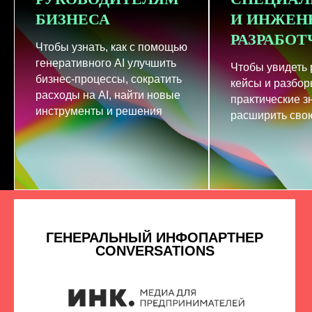
БИЗНЕСА
И ИНЖЕН
РАЗРАБО
Чтобы узнать, как с помощью
генеративного AI улучшить
Чтобы увидеть
бизнес-процессы, сократить
кейсы и разбор
расходы на AI, найти новые
практические з
инструменты и решения
расширить свою