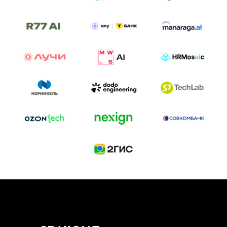
ТРЕК «AI-NATIVE»
И БИТВА АГЕНТОВ
Новый трек «AI-native» — отражение
стремительных изменений в подходах
к построению бизнеса и созданию технологий под
влиянием AI-агентов.
Доклады, дискуссия и битва AI-агентов — 25 июня
на сцене Conversations.