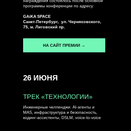
награждения состоялось после основной
программы конференции по адресу:
ГЕНЕРАЛЬНЫЙ ИНФОПАРТНЕР
GAiKA SPACE
CONVERSATIONS
Санкт-Петербург, ул. Черняховского,
75, м. Лиговский пр.
НА САЙТ ПРЕМИИ →
КУПИТЬ ЗАПИСИ
26 ИЮНЯ
СПИКЕРЫ
ТРЕК «ТЕХНОЛОГИИ»
Инженерные челленджи: AI-агенты и
MAS, инфраструктура и безопасность,
кодинг-ассистенты, DSLM, voice-to-voice