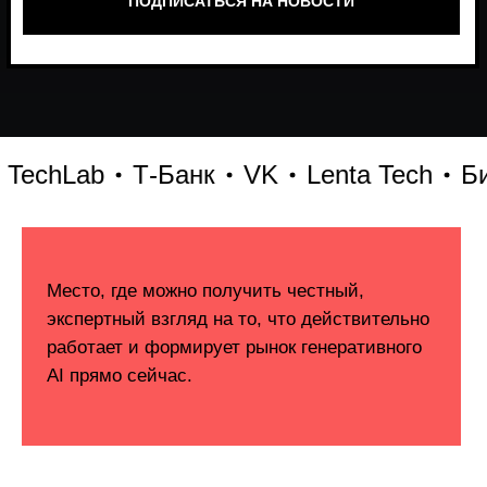
chLab
Т-Банк
VK
Lenta Tech
Битри