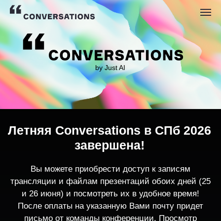
by Just AI
Летняя Conversations в СПб 2026
завершена!
Вы можете приобрести доступ к записям
трансляции и файлам презентаций обоих дней (25
и 26 июня) и посмотреть их в удобное время!
После оплаты на указанную Вами почту придет
письмо от команды конференции. Просмотр
записей трансляции возможен только с одного
устройства единовременно.
По любым вопросам пишите
contact@conversations-ai.co
m
КУПИТЬ ЗАПИСИ