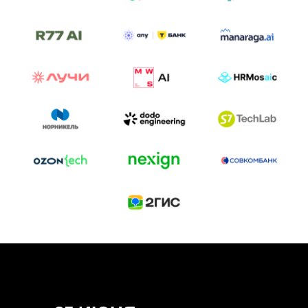
ТРЕК «AI-NATIVE»
И БИТВА АГЕНТОВ
Новый трек «AI-native» — отражение
стремительных изменений в подходах
к построению бизнеса и созданию технологий под
влиянием AI-агентов.
Доклады, дискуссия и битва AI-агентов — 25 июня
на сцене Conversations.