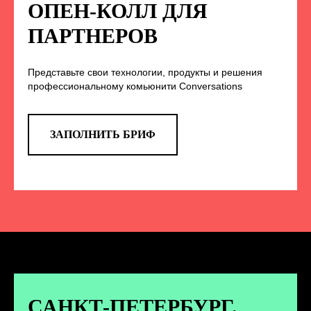
НА НАС В СОЦСЕТЯХ
ОПЕН-КОЛЛ ДЛЯ
ПАРТНЕРОВ
Представьте свои технологии, продукты и решения
TELEGRAM
профессиональному комьюнити Conversations
Эксклюзивные спойлеры к докладам,
анонс новых спикеров и другие
новости конференции
ЗАПОЛНИТЬ БРИФ
ПЕРЕЙТИ
ВКОНТАКТЕ
Новости и записи докладов и
дискуссий с конференции
САНКТ-ПЕТЕРБУРГ.