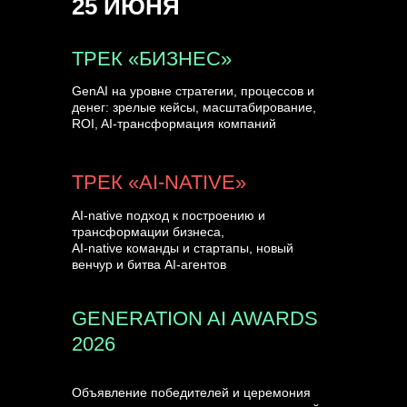
25 ИЮНЯ
УЗНАТЬ БОЛЬШЕ
ТРЕК «БИЗНЕС»
GenAI на уровне стратегии, процессов и
денег: зрелые кейсы, масштабирование,
ROI, AI-трансформация компаний
ТРЕК «AI-NATIVE»
AI-native подход к построению и
трансформации бизнеса,
AI-native команды и стартапы, новый
венчур и битва AI-агентов
GENERATION AI AWARDS
2026
Объявление победителей и церемония