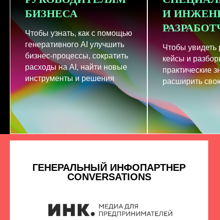
БИЗНЕСА
И ИНЖЕН
РАЗРАБО
Чтобы узнать, как с помощью
генеративного AI улучшить
Чтобы увидеть
бизнес-процессы, сократить
кейсы и разбор
расходы на AI, найти новые
практические з
инструменты и решения
расширить свою