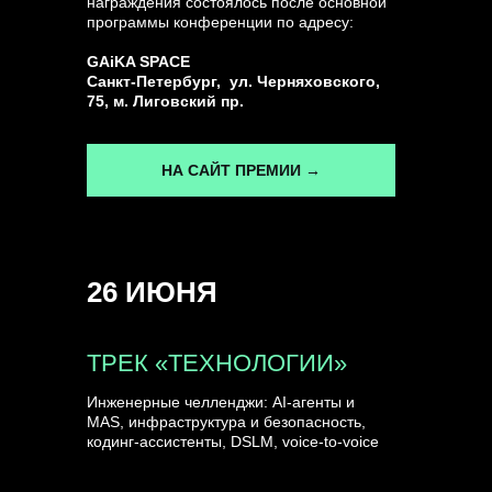
награждения состоялось после основной
программы конференции по адресу:
ГЕНЕРАЛЬНЫЙ ИНФОПАРТНЕР
GAiKA SPACE
CONVERSATIONS
Санкт-Петербург, ул. Черняховского,
75, м. Лиговский пр.
НА САЙТ ПРЕМИИ →
КУПИТЬ ЗАПИСИ
26 ИЮНЯ
СПИКЕРЫ
ТРЕК «ТЕХНОЛОГИИ»
Инженерные челленджи: AI-агенты и
MAS, инфраструктура и безопасность,
кодинг-ассистенты, DSLM, voice-to-voice