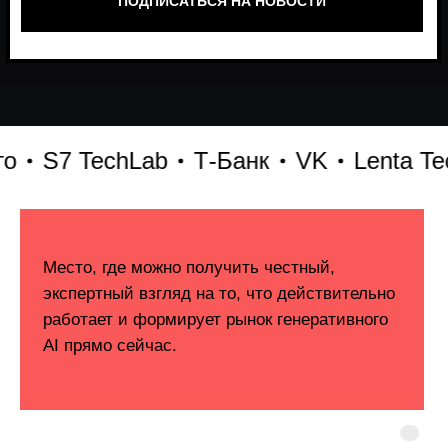
S7 TechLab
Т-Банк
VK
Lenta Tech