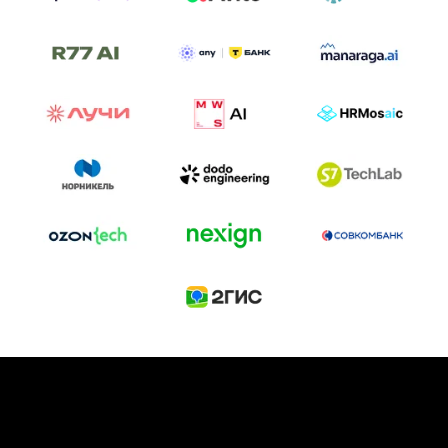
ТРЕК «AI-NATIVE»
И БИТВА АГЕНТОВ
Новый трек «AI-native» — отражение
стремительных изменений в подходах
к построению бизнеса и созданию технологий под
влиянием AI-агентов.
Доклады, дискуссия и битва AI-агентов — 25 июня
на сцене Conversations.