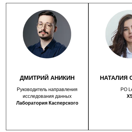
ДМИТРИЙ АНИКИН
НАТАЛИЯ 
Руководитель направления
PO L
исследования данных
X
Лаборатория Касперского