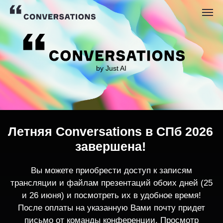
by Just AI
Летняя Conversations в СПб 2026
завершена!
Вы можете приобрести доступ к записям
трансляции и файлам презентаций обоих дней (25
и 26 июня) и посмотреть их в удобное время!
После оплаты на указанную Вами почту придет
письмо от команды конференции. Просмотр
записей трансляции возможен только с одного
устройства единовременно.
По любым вопросам пишите
contact@conversations-ai.co
m
КУПИТЬ ЗАПИСИ