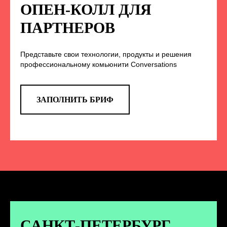
НА НАС В СОЦСЕТЯХ
ОПЕН-КОЛЛ ДЛЯ
ПАРТНЕРОВ
Представьте свои технологии, продукты и решения
TELEGRAM
профессиональному комьюнити Conversations
Эксклюзивные спойлеры к докладам,
анонс новых спикеров и другие
новости конференции
ЗАПОЛНИТЬ БРИФ
ПЕРЕЙТИ
ВКОНТАКТЕ
Новости и записи докладов и
дискуссий с конференции
САНКТ-ПЕТЕРБУРГ.