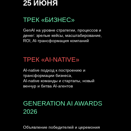
25 ИЮНЯ
УЗНАТЬ БОЛЬШЕ
ТРЕК «БИЗНЕС»
GenAI на уровне стратегии, процессов и
денег: зрелые кейсы, масштабирование,
ROI, AI-трансформация компаний
ТРЕК «AI-NATIVE»
AI-native подход к построению и
трансформации бизнеса,
AI-native команды и стартапы, новый
венчур и битва AI-агентов
GENERATION AI AWARDS
2026
Объявление победителей и церемония