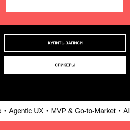
КУПИТЬ ЗАПИСИ
СМОТРЕТЬ ВСЕ ФОТО
gentic UX
MVP & Go-to-Market
AI-кул