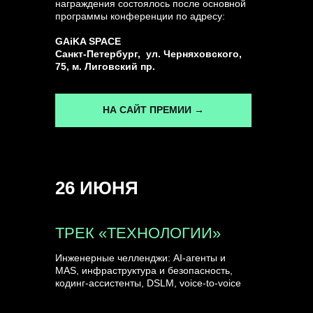
награждения состоялось после основной
программы конференции по адресу:
ГЕНЕРАЛЬНЫЙ ИНФОПАРТНЕР
GAiKA SPACE
CONVERSATIONS
Санкт-Петербург, ул. Черняховского,
75, м. Лиговский пр.
НА САЙТ ПРЕМИИ →
КУПИТЬ ЗАПИСИ
26 ИЮНЯ
СПИКЕРЫ
ТРЕК «ТЕХНОЛОГИИ»
Инженерные челленджи: AI-агенты и
MAS, инфраструктура и безопасность,
кодинг-ассистенты, DSLM, voice-to-voice