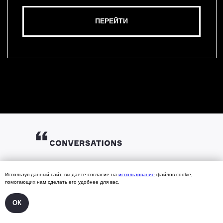
ГЛАВНАЯ
Используя данный сайт, вы даете согласие на
использование
файлов cookie,
помогающих нам сделать его удобнее для вас.
СПИКЕРЫ
АРХИВ 2025
АРХИВ 2021
ПАРТНЕРАМ
АРХИВ 2024
АРХИВ 2020
ОК
БИБЛИОТЕКА
АРХИВ 2023
АРХИВ 2019