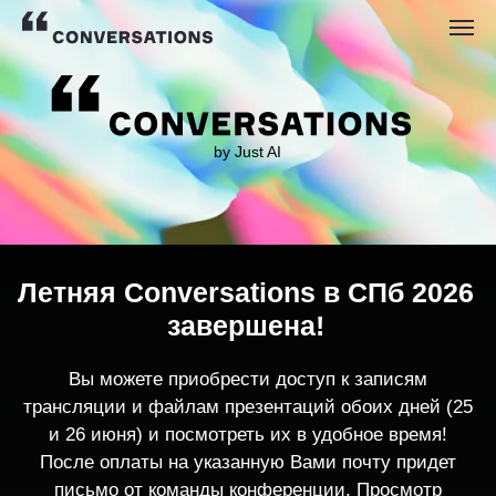
by Just AI
Летняя Conversations в СПб 2026
завершена!
Вы можете приобрести доступ к записям
трансляции и файлам презентаций обоих дней (25
и 26 июня) и посмотреть их в удобное время!
После оплаты на указанную Вами почту придет
письмо от команды конференции. Просмотр
записей трансляции возможен только с одного
устройства единовременно.
По любым вопросам пишите
contact@conversations-ai.co
m
КУПИТЬ ЗАПИСИ