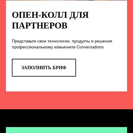
ПОДПИСЫВАЙТЕСЬ
НА НАС В СОЦСЕТЯХ
ОПЕН-КОЛЛ ДЛЯ
ПАРТНЕРОВ
Представьте свои технологии, продукты и решения
TELEGRAM
профессиональному комьюнити Conversations
Эксклюзивные спойлеры к докладам,
анонс новых спикеров и другие
новости конференции
ЗАПОЛНИТЬ БРИФ
ПЕРЕЙТИ
ВКОНТАКТЕ
Новости и записи докладов и