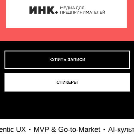
 UX
MVP & Go-to-Market
AI-культура