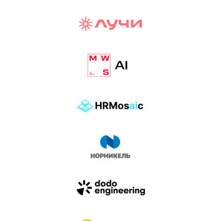
И БИТВА АГЕНТОВ
Новый трек «AI-native» — отражение
стремительных изменений в подходах
к построению бизнеса и созданию технологий под
влиянием AI-агентов.
Доклады, дискуссия и битва AI-агентов — 25 июня
на сцене Conversations.
УЗНАТЬ БОЛЬШЕ