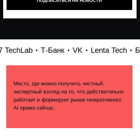
hLab
Т-Банк
VK
Lenta Tech
Битри