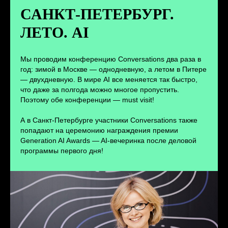
дискуссий с конференции
САНКТ-ПЕТЕРБУРГ.
ЛЕТО. AI
ПЕРЕЙТИ
Мы проводим конференцию Conversations два раза в
год: зимой в Москве — однодневную, а летом в Питере
— двухдневную. В мире AI все меняется так быстро,
что даже за полгода можно многое пропустить.
Поэтому обе конференции — must visit!
А в Санкт-Петербурге участники Conversations также
попадают на церемонию награждения премии
Generation AI Awards — AI-вечеринка после деловой
программы первого дня!