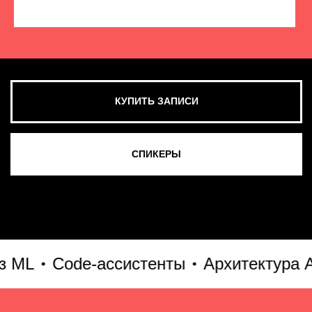
КУПИТЬ ЗАПИСИ
СМОТРЕТЬ ВСЕ ФОТО
L
Code-ассистенты
Архитектура AI-а