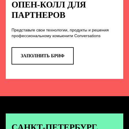
НА НАС В СОЦСЕТЯХ
ОПЕН-КОЛЛ ДЛЯ
ПАРТНЕРОВ
Представьте свои технологии, продукты и решения
TELEGRAM
профессиональному комьюнити Conversations
Эксклюзивные спойлеры к докладам,
анонс новых спикеров и другие
новости конференции
ЗАПОЛНИТЬ БРИФ
ПЕРЕЙТИ
ВКОНТАКТЕ
Новости и записи докладов и
дискуссий с конференции
САНКТ-ПЕТЕРБУРГ.