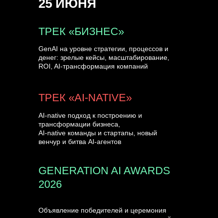
25 ИЮНЯ
УЗНАТЬ БОЛЬШЕ
ТРЕК «БИЗНЕС»
GenAI на уровне стратегии, процессов и
денег: зрелые кейсы, масштабирование,
ROI, AI-трансформация компаний
ТРЕК «AI-NATIVE»
AI-native подход к построению и
трансформации бизнеса,
AI-native команды и стартапы, новый
венчур и битва AI-агентов
GENERATION AI AWARDS
2026
Объявление победителей и церемония