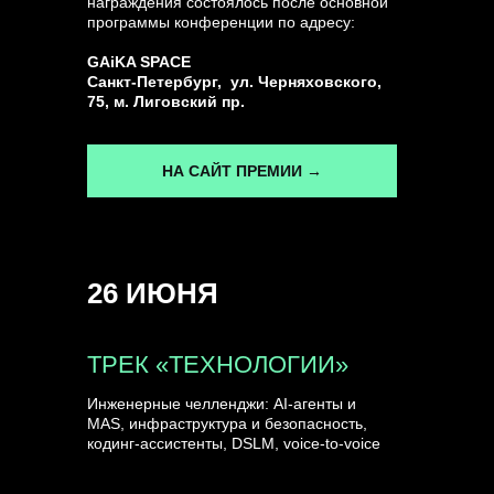
награждения состоялось после основной
программы конференции по адресу:
ГЕНЕРАЛЬНЫЙ ИНФОПАРТНЕР
GAiKA SPACE
CONVERSATIONS
Санкт-Петербург, ул. Черняховского,
75, м. Лиговский пр.
НА САЙТ ПРЕМИИ →
КУПИТЬ ЗАПИСИ
26 ИЮНЯ
СПИКЕРЫ
ТРЕК «ТЕХНОЛОГИИ»
Инженерные челленджи: AI-агенты и
MAS, инфраструктура и безопасность,
кодинг-ассистенты, DSLM, voice-to-voice