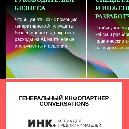
БИЗНЕСА
И ИНЖЕН
РАЗРАБО
Чтобы узнать, как с помощью
генеративного AI улучшить
Чтобы увидеть
бизнес-процессы, сократить
кейсы и разбор
расходы на AI, найти новые
практические з
инструменты и решения
расширить свою