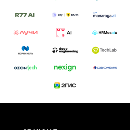
ТРЕК «AI-NATIVE»
И БИТВА АГЕНТОВ
Новый трек «AI-native» — отражение
стремительных изменений в подходах
к построению бизнеса и созданию технологий под
влиянием AI-агентов.
Доклады, дискуссия и битва AI-агентов — 25 июня
на сцене Conversations.