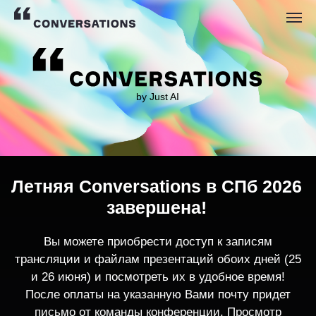
by Just AI
Летняя Conversations в СПб 2026
завершена!
Вы можете приобрести доступ к записям
трансляции и файлам презентаций обоих дней (25
и 26 июня) и посмотреть их в удобное время!
После оплаты на указанную Вами почту придет
письмо от команды конференции. Просмотр
записей трансляции возможен только с одного
устройства единовременно.
По любым вопросам пишите
contact@conversations-ai.co
m
КУПИТЬ ЗАПИСИ