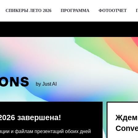
СПИКЕРЫ ЛЕТО 2026
ПРОГРАММА
ФОТООТЧЕТ
by Just AI
 завершена!
Ждем вас 2 де
Conversations
 файлам презентаций обоих дней
Предпродажа билетов Bl
 от команды конференции.
для спикеров откроются 
го устройства единовременно.