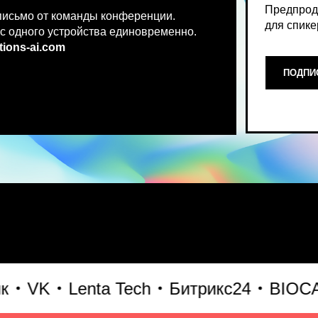
.co
m
ПОДПИСАТЬСЯ НА НОВ
Место, где можно получить чест
VK
Lenta Tech
Битрикс24
BIOCAD
что действительно работает и 
генеративного AI прямо сейчас.