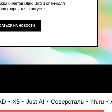
ОСТИ
ный, экспертный взгляд на то,
X5
Just AI
Северсталь
hh.ru
Альф
формирует рынок