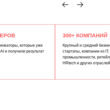
КЕРОВ
300+ КОМПАНИЙ
нноваторы, которые уже
Крупный и средний бизне
AI и получили результат
стартапы, компании из IT,
промышленности, ритейла
HRtech и других отраслей