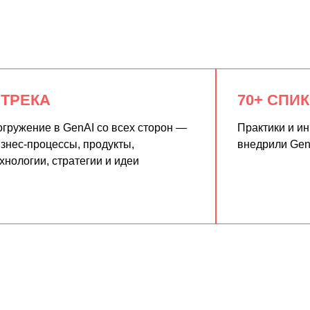
 ТРЕКА
70+ СПИ
гружение в GenAI со всех сторон —
Практики и и
знес-процессы, продукты,
внедрили Gen
хнологии, стратегии и идеи