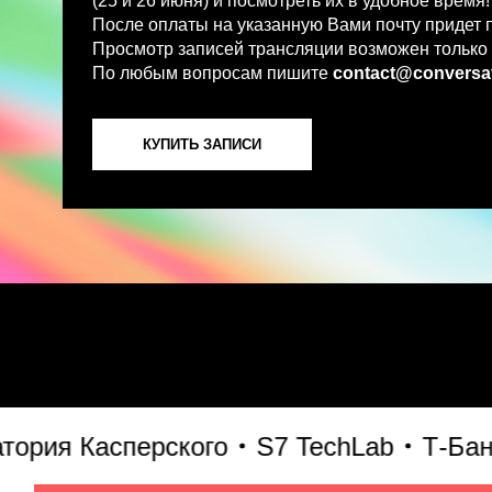
По любым вопросам пишите
contact@conversations-ai
КУПИТЬ ЗАПИСИ
я Касперского
S7 TechLab
Т-Банк