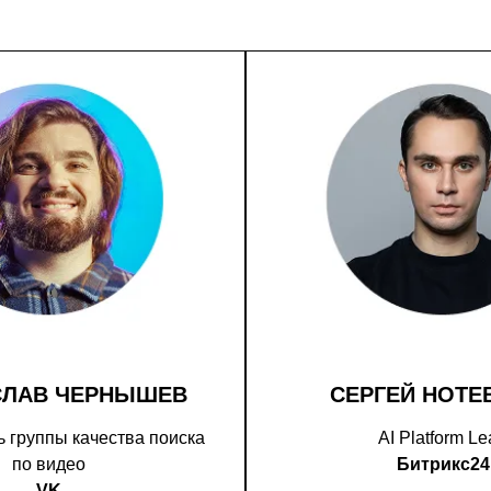
СЛАВ ЧЕРНЫШЕВ
СЕРГЕЙ НОТЕ
 группы качества поиска
AI Platform L
по видео
Битрикс24
VK