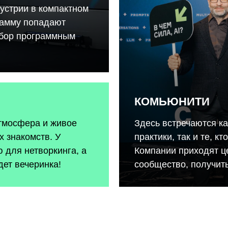
устрии в компактном
рамму попадают
тбор программным
КОМЬЮНИТИ
атмосфера и живое
Здесь встречаются к
 знакомств. У
практики, так и те, к
 для нетворкинга, а
Компании приходят ц
дет вечеринка!
сообщество, получить