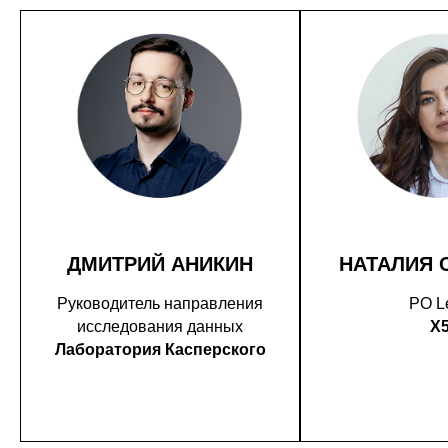
ДМИТРИЙ АНИКИН
НАТАЛИЯ 
Руководитель направления
PO L
исследования данных
X
Лаборатория Касперского