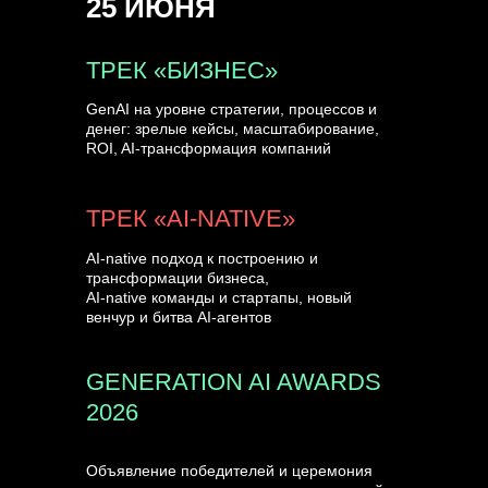
25 ИЮНЯ
УЗНАТЬ БОЛЬШЕ
ТРЕК «БИЗНЕС»
GenAI на уровне стратегии, процессов и
денег: зрелые кейсы, масштабирование,
ROI, AI-трансформация компаний
ТРЕК «AI-NATIVE»
AI-native подход к построению и
трансформации бизнеса,
AI-native команды и стартапы, новый
венчур и битва AI-агентов
GENERATION AI AWARDS
2026
Объявление победителей и церемония