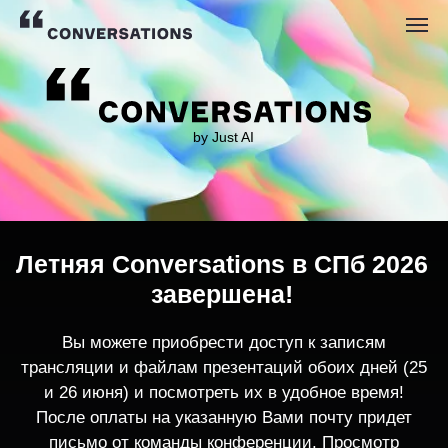
by Just AI
Летняя Conversations в СПб 2026
завершена!
Вы можете приобрести доступ к записям
трансляции и файлам презентаций обоих дней (25
и 26 июня) и посмотреть их в удобное время!
После оплаты на указанную Вами почту придет
письмо от команды конференции. Просмотр
записей трансляции возможен только с одного
устройства единовременно.
По любым вопросам пишите
contact@conversations-ai.co
m
КУПИТЬ ЗАПИСИ