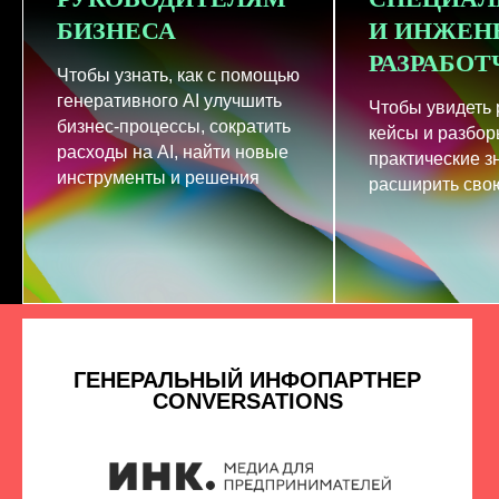
БИЗНЕСА
И ИНЖЕН
РАЗРАБО
Чтобы узнать, как с помощью
генеративного AI улучшить
Чтобы увидеть
бизнес-процессы, сократить
кейсы и разбор
расходы на AI, найти новые
практические з
инструменты и решения
расширить свою