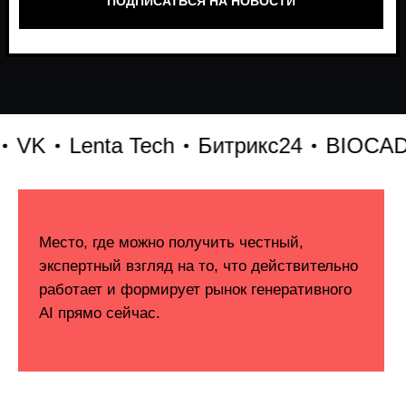
K
Lenta Tech
Битрикс24
BIOCAD