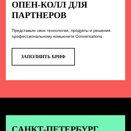
НА НАС В СОЦСЕТЯХ
ОПЕН-КОЛЛ ДЛЯ
ПАРТНЕРОВ
Представьте свои технологии, продукты и решения
TELEGRAM
профессиональному комьюнити Conversations
Эксклюзивные спойлеры к докладам,
анонс новых спикеров и другие
новости конференции
ЗАПОЛНИТЬ БРИФ
ПЕРЕЙТИ
ВКОНТАКТЕ
Новости и записи докладов и
дискуссий с конференции
САНКТ-ПЕТЕРБУРГ.