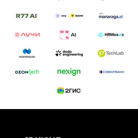
ТРЕК «AI-NATIVE»
И БИТВА АГЕНТОВ
Новый трек «AI-native» — отражение
стремительных изменений в подходах
к построению бизнеса и созданию технологий под
влиянием AI-агентов.
Доклады, дискуссия и битва AI-агентов — 25 июня
на сцене Conversations.