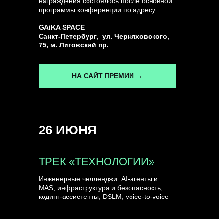
награждения состоялось после основной
программы конференции по адресу:
ГЕНЕРАЛЬНЫЙ ИНФОПАРТНЕР
GAiKA SPACE
CONVERSATIONS
Санкт-Петербург, ул. Черняховского,
75, м. Лиговский пр.
НА САЙТ ПРЕМИИ →
КУПИТЬ ЗАПИСИ
26 ИЮНЯ
СПИКЕРЫ
ТРЕК «ТЕХНОЛОГИИ»
Инженерные челленджи: AI-агенты и
MAS, инфраструктура и безопасность,
кодинг-ассистенты, DSLM, voice-to-voice