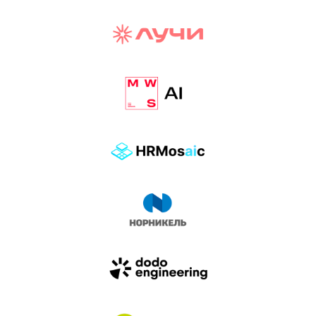
И БИТВА АГЕНТОВ
Новый трек «AI-native» — отражение
стремительных изменений в подходах
к построению бизнеса и созданию технологий под
влиянием AI-агентов.
Доклады, дискуссия и битва AI-агентов — 25 июня
на сцене Conversations.
УЗНАТЬ БОЛЬШЕ