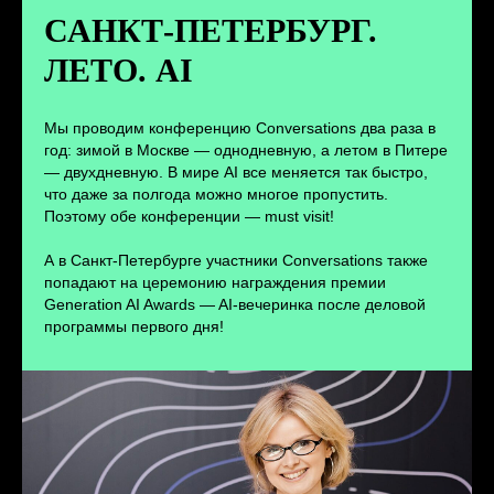
дискуссий с конференции
САНКТ-ПЕТЕРБУРГ.
ЛЕТО. AI
ПЕРЕЙТИ
Мы проводим конференцию Conversations два раза в
год: зимой в Москве — однодневную, а летом в Питере
— двухдневную. В мире AI все меняется так быстро,
что даже за полгода можно многое пропустить.
Поэтому обе конференции — must visit!
А в Санкт-Петербурге участники Conversations также
попадают на церемонию награждения премии
Generation AI Awards — AI-вечеринка после деловой
программы первого дня!