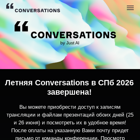
by Just AI
Летняя Conversations в СПб 2026
завершена!
Вы можете приобрести доступ к записям
трансляции и файлам презентаций обоих дней (25
и 26 июня) и посмотреть их в удобное время!
После оплаты на указанную Вами почту придет
письмо от команды конференции. Просмотр
записей трансляции возможен только с одного
устройства единовременно.
По любым вопросам пишите
contact@conversations-ai.co
m
КУПИТЬ ЗАПИСИ