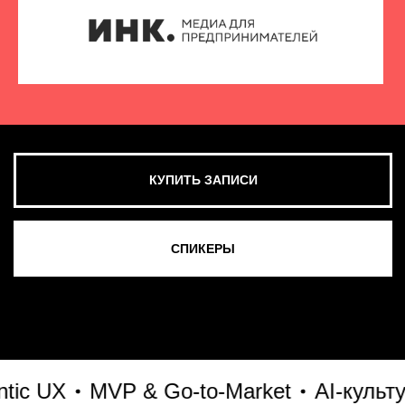
UX
MVP & Go-to-Market
AI-культура и