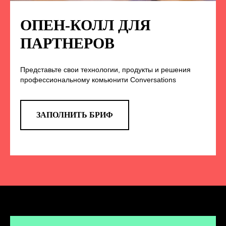
ПОДПИСЫВАЙТЕСЬ
НА НАС В СОЦСЕТЯХ
ОПЕН-КОЛЛ ДЛЯ
ПАРТНЕРОВ
Представьте свои технологии, продукты и решения
TELEGRAM
профессиональному комьюнити Conversations
Эксклюзивные спойлеры к докладам,
анонс новых спикеров и другие
новости конференции
ЗАПОЛНИТЬ БРИФ
ПЕРЕЙТИ
ВКОНТАКТЕ
Новости и записи докладов и