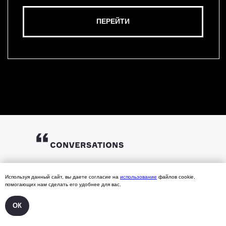
ГЛАВНАЯ
Используя данный сайт, вы даете согласие на
использование
файлов cookie,
помогающих нам сделать его удобнее для вас.
СПИКЕРЫ
АРХИВ 2025
АРХИВ 2021
ПАРТНЕРАМ
АРХИВ 2024
АРХИВ 2020
ОК
БИБЛИОТЕКА
АРХИВ 2023
АРХИВ 2019