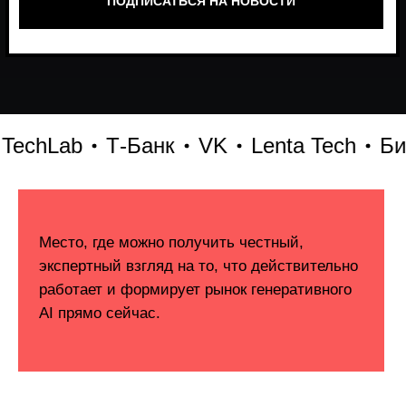
Lab
Т-Банк
VK
Lenta Tech
Битрик