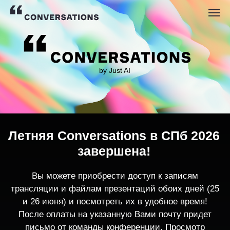
by Just AI
Летняя Conversations в СПб 2026
завершена!
Вы можете приобрести доступ к записям
трансляции и файлам презентаций обоих дней (25
и 26 июня) и посмотреть их в удобное время!
После оплаты на указанную Вами почту придет
письмо от команды конференции. Просмотр
записей трансляции возможен только с одного
устройства единовременно.
По любым вопросам пишите
contact@conversations-ai.co
m
КУПИТЬ ЗАПИСИ