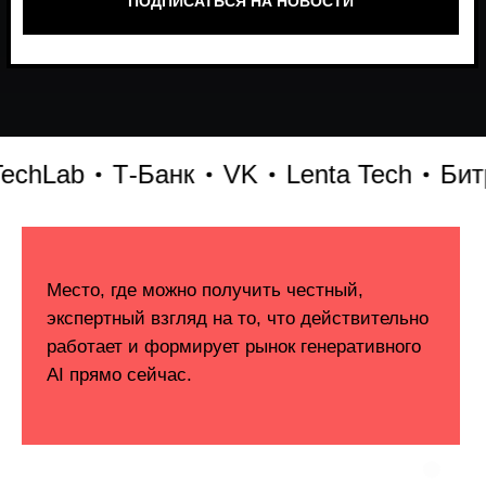
Lab
Т-Банк
VK
Lenta Tech
Битрикс