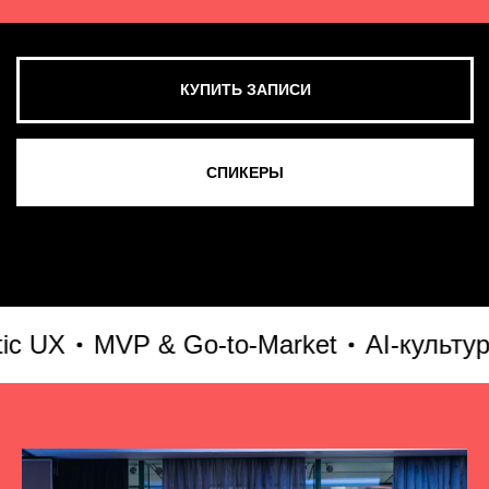
X
MVP & Go-to-Market
AI-культура и