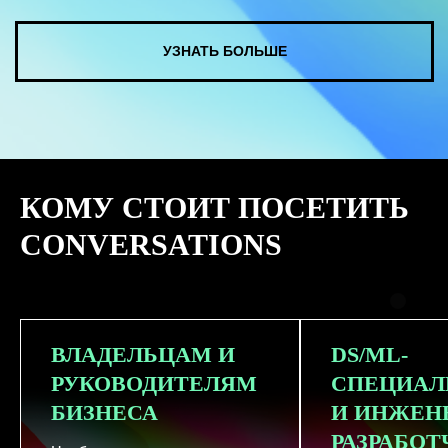
КУПИТЬ ЗАПИСИ
КОМУ СТОИТ ПОСЕТИТЬ
СМОТРЕТЬ ВСЕ ФОТО
CONVERSATIONS
ВЛАДЕЛЬЦАМ И
DS/ML-
РУКОВОДИТЕЛЯМ
СПЕЦИАЛ
БИЗНЕСА
И ИНЖЕН
РАЗРАБО