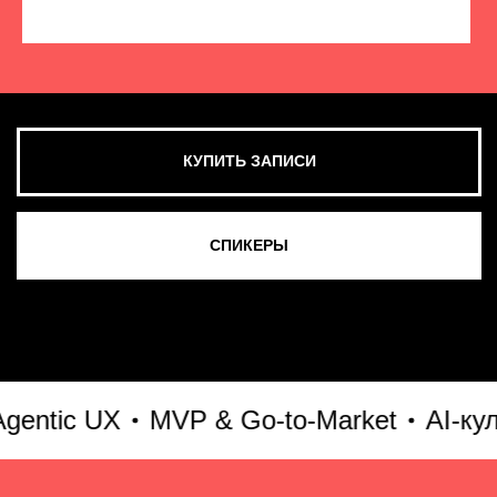
КУПИТЬ ЗАПИСИ
СМОТРЕТЬ ВСЕ ФОТО
tic UX
MVP & Go-to-Market
AI-культ