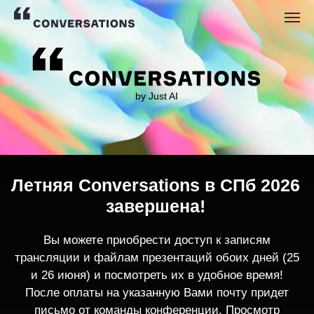
by Just AI
Летняя Conversations в СПб 2026
завершена!
Вы можете приобрести доступ к записям
трансляции и файлам презентаций обоих дней (25
и 26 июня) и посмотреть их в удобное время!
После оплаты на указанную Вами почту придет
письмо от команды конференции. Просмотр
записей трансляции возможен только с одного
устройства единовременно.
По любым вопросам пишите
contact@conversations-ai.co
m
КУПИТЬ ЗАПИСИ