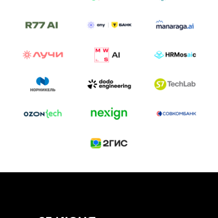
ТРЕК «AI-NATIVE»
И БИТВА АГЕНТОВ
Новый трек «AI-native» — отражение
стремительных изменений в подходах
к построению бизнеса и созданию технологий под
влиянием AI-агентов.
Доклады, дискуссия и битва AI-агентов — 25 июня
на сцене Conversations.