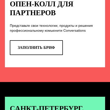
НА НАС В СОЦСЕТЯХ
ОПЕН-КОЛЛ ДЛЯ
ПАРТНЕРОВ
Представьте свои технологии, продукты и решения
TELEGRAM
профессиональному комьюнити Conversations
Эксклюзивные спойлеры к докладам,
анонс новых спикеров и другие
новости конференции
ЗАПОЛНИТЬ БРИФ
ПЕРЕЙТИ
ВКОНТАКТЕ
Новости и записи докладов и
дискуссий с конференции
САНКТ-ПЕТЕРБУРГ.