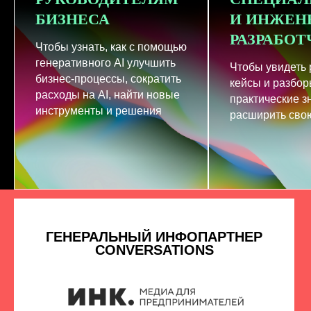
БИЗНЕСА
И ИНЖЕН
РАЗРАБО
Чтобы узнать, как с помощью
генеративного AI улучшить
Чтобы увидеть
бизнес-процессы, сократить
кейсы и разбор
расходы на AI, найти новые
практические з
инструменты и решения
расширить свою