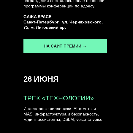
награждения состоялось после основной
программы конференции по адресу:
ГЕНЕРАЛЬНЫЙ ИНФОПАРТНЕР
GAiKA SPACE
CONVERSATIONS
Санкт-Петербург, ул. Черняховского,
75, м. Лиговский пр.
НА САЙТ ПРЕМИИ →
КУПИТЬ ЗАПИСИ
26 ИЮНЯ
СПИКЕРЫ
ТРЕК «ТЕХНОЛОГИИ»
Инженерные челленджи: AI-агенты и
MAS, инфраструктура и безопасность,
кодинг-ассистенты, DSLM, voice-to-voice