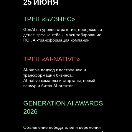
25 ИЮНЯ
УЗНАТЬ БОЛЬШЕ
ТРЕК «БИЗНЕС»
GenAI на уровне стратегии, процессов и
денег: зрелые кейсы, масштабирование,
ROI, AI-трансформация компаний
ТРЕК «AI-NATIVE»
AI-native подход к построению и
трансформации бизнеса,
AI-native команды и стартапы, новый
венчур и битва AI-агентов
GENERATION AI AWARDS
2026
Объявление победителей и церемония