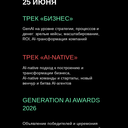
25 ИЮНЯ
УЗНАТЬ БОЛЬШЕ
ТРЕК «БИЗНЕС»
GenAI на уровне стратегии, процессов и
денег: зрелые кейсы, масштабирование,
ROI, AI-трансформация компаний
ТРЕК «AI-NATIVE»
AI-native подход к построению и
трансформации бизнеса,
AI-native команды и стартапы, новый
венчур и битва AI-агентов
GENERATION AI AWARDS
2026
Объявление победителей и церемония