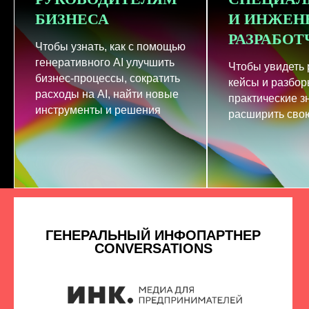
БИЗНЕСА
И ИНЖЕН
РАЗРАБО
Чтобы узнать, как с помощью
генеративного AI улучшить
Чтобы увидеть
бизнес-процессы, сократить
кейсы и разбор
расходы на AI, найти новые
практические з
инструменты и решения
расширить свою