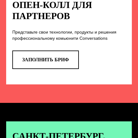
НА НАС В СОЦСЕТЯХ
ОПЕН-КОЛЛ ДЛЯ
ПАРТНЕРОВ
Представьте свои технологии, продукты и решения
TELEGRAM
профессиональному комьюнити Conversations
Эксклюзивные спойлеры к докладам,
анонс новых спикеров и другие
новости конференции
ЗАПОЛНИТЬ БРИФ
ПЕРЕЙТИ
ВКОНТАКТЕ
Новости и записи докладов и
дискуссий с конференции
САНКТ-ПЕТЕРБУРГ.