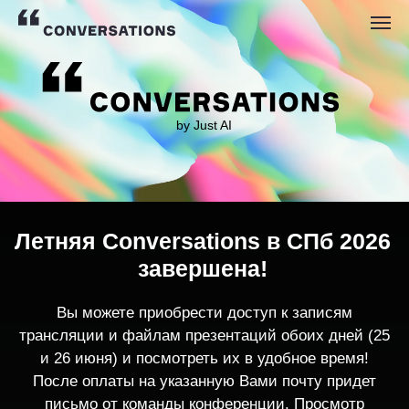
by Just AI
Летняя Conversations в СПб 2026
завершена!
Вы можете приобрести доступ к записям
трансляции и файлам презентаций обоих дней (25
и 26 июня) и посмотреть их в удобное время!
После оплаты на указанную Вами почту придет
письмо от команды конференции. Просмотр
записей трансляции возможен только с одного
устройства единовременно.
По любым вопросам пишите
contact@conversations-ai.co
m
КУПИТЬ ЗАПИСИ