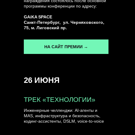
награждения состоялось после основной
программы конференции по адресу:
ГЕНЕРАЛЬНЫЙ ИНФОПАРТНЕР
GAiKA SPACE
CONVERSATIONS
Санкт-Петербург, ул. Черняховского,
75, м. Лиговский пр.
НА САЙТ ПРЕМИИ →
КУПИТЬ ЗАПИСИ
26 ИЮНЯ
СПИКЕРЫ
ТРЕК «ТЕХНОЛОГИИ»
Инженерные челленджи: AI-агенты и
MAS, инфраструктура и безопасность,
кодинг-ассистенты, DSLM, voice-to-voice