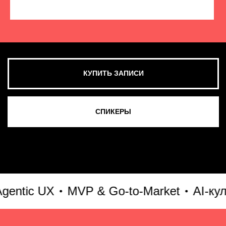
КУПИТЬ ЗАПИСИ
СМОТРЕТЬ ВСЕ ФОТО
tic UX
MVP & Go-to-Market
AI-культ