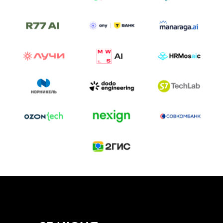
ТРЕК «AI-NATIVE»
И БИТВА АГЕНТОВ
Новый трек «AI-native» — отражение
стремительных изменений в подходах
к построению бизнеса и созданию технологий под
влиянием AI-агентов.
Доклады, дискуссия и битва AI-агентов — 25 июня
на сцене Conversations.