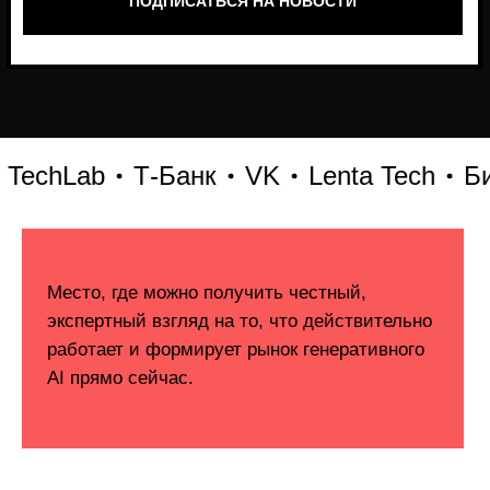
chLab
Т-Банк
VK
Lenta Tech
Битри