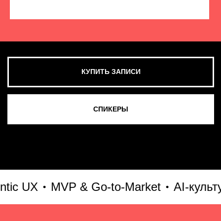
КУПИТЬ ЗАПИСИ
СМОТРЕТЬ ВСЕ ФОТО
c UX
MVP & Go-to-Market
AI-культура