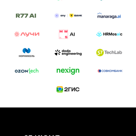
ТРЕК «AI-NATIVE»
И БИТВА АГЕНТОВ
Новый трек «AI-native» — отражение
стремительных изменений в подходах
к построению бизнеса и созданию технологий под
влиянием AI-агентов.
Доклады, дискуссия и битва AI-агентов — 25 июня
на сцене Conversations.