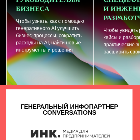
БИЗНЕСА
И ИНЖЕН
РАЗРАБО
Чтобы узнать, как с помощью
генеративного AI улучшить
Чтобы увидеть
бизнес-процессы, сократить
кейсы и разбор
расходы на AI, найти новые
практические з
инструменты и решения
расширить свою