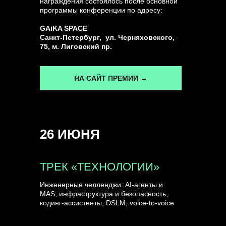
награждения состоялось после основной
программы конференции по адресу:
ГЕНЕРАЛЬНЫЙ ИНФОПАРТНЕР
GAiKA SPACE
CONVERSATIONS
Санкт-Петербург, ул. Черняховского,
75, м. Лиговский пр.
НА САЙТ ПРЕМИИ →
КУПИТЬ ЗАПИСИ
26 ИЮНЯ
СПИКЕРЫ
ТРЕК «ТЕХНОЛОГИИ»
Инженерные челленджи: AI-агенты и
MAS, инфраструктура и безопасность,
кодинг-ассистенты, DSLM, voice-to-voice