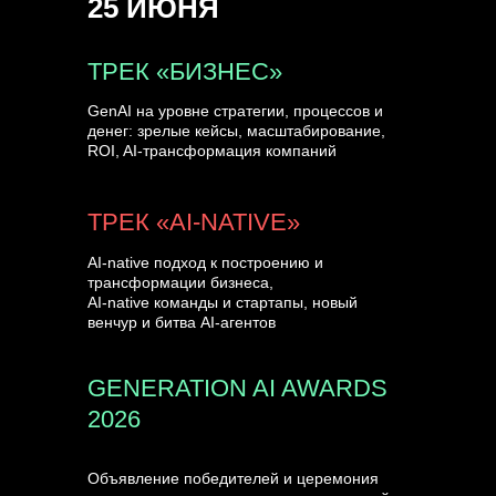
25 ИЮНЯ
УЗНАТЬ БОЛЬШЕ
ТРЕК «БИЗНЕС»
GenAI на уровне стратегии, процессов и
денег: зрелые кейсы, масштабирование,
ROI, AI-трансформация компаний
ТРЕК «AI-NATIVE»
AI-native подход к построению и
трансформации бизнеса,
AI-native команды и стартапы, новый
венчур и битва AI-агентов
GENERATION AI AWARDS
2026
Объявление победителей и церемония