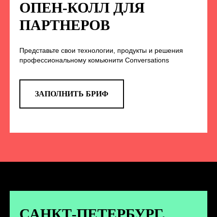
НА НАС В СОЦСЕТЯХ
ОПЕН-КОЛЛ ДЛЯ
ПАРТНЕРОВ
Представьте свои технологии, продукты и решения
TELEGRAM
профессиональному комьюнити Conversations
Эксклюзивные спойлеры к докладам,
анонс новых спикеров и другие
новости конференции
ЗАПОЛНИТЬ БРИФ
ПЕРЕЙТИ
ВКОНТАКТЕ
Новости и записи докладов и
дискуссий с конференции
САНКТ-ПЕТЕРБУРГ.