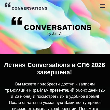
by Just AI
Летняя Conversations в СПб 2026
завершена!
Вы можете приобрести доступ к записям
трансляции и файлам презентаций обоих дней (25
и 26 июня) и посмотреть их в удобное время!
После оплаты на указанную Вами почту придет
письмо от команды конференции. Просмотр
записей трансляции возможен только с одного
устройства единовременно.
По любым вопросам пишите
contact@conversations-ai.co
m
КУПИТЬ ЗАПИСИ