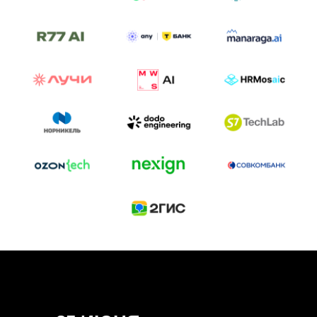
ТРЕК «AI-NATIVE»
И БИТВА АГЕНТОВ
Новый трек «AI-native» — отражение
стремительных изменений в подходах
к построению бизнеса и созданию технологий под
влиянием AI-агентов.
Доклады, дискуссия и битва AI-агентов — 25 июня
на сцене Conversations.