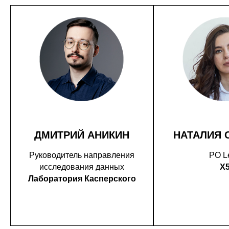
ДМИТРИЙ АНИКИН
НАТАЛИЯ 
Руководитель направления
PO L
исследования данных
X
Лаборатория Касперского