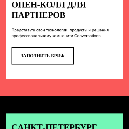
НА НАС В СОЦСЕТЯХ
ОПЕН-КОЛЛ ДЛЯ
ПАРТНЕРОВ
Представьте свои технологии, продукты и решения
TELEGRAM
профессиональному комьюнити Conversations
Эксклюзивные спойлеры к докладам,
анонс новых спикеров и другие
новости конференции
ЗАПОЛНИТЬ БРИФ
ПЕРЕЙТИ
ВКОНТАКТЕ
Новости и записи докладов и
дискуссий с конференции
САНКТ-ПЕТЕРБУРГ.