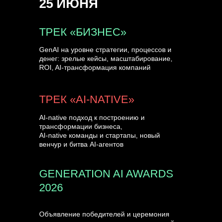
25 ИЮНЯ
УЗНАТЬ БОЛЬШЕ
ТРЕК «БИЗНЕС»
GenAI на уровне стратегии, процессов и
денег: зрелые кейсы, масштабирование,
ROI, AI-трансформация компаний
ТРЕК «AI-NATIVE»
AI-native подход к построению и
трансформации бизнеса,
AI-native команды и стартапы, новый
венчур и битва AI-агентов
GENERATION AI AWARDS
2026
Объявление победителей и церемония