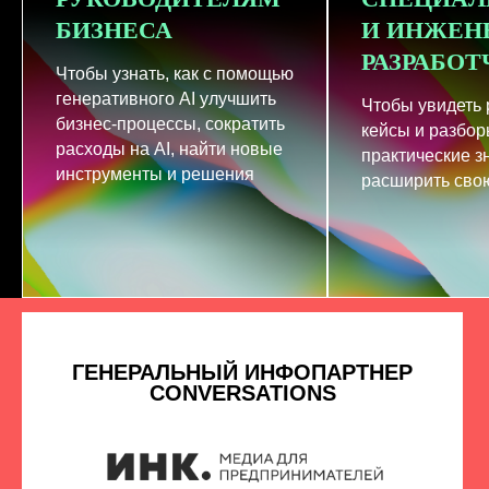
БИЗНЕСА
И ИНЖЕН
РАЗРАБО
Чтобы узнать, как с помощью
генеративного AI улучшить
Чтобы увидеть
бизнес-процессы, сократить
кейсы и разбор
расходы на AI, найти новые
практические з
инструменты и решения
расширить свою