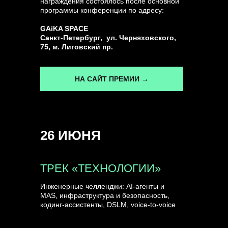
награждения состоялось после основной
программы конференции по адресу:
ГЕНЕРАЛЬНЫЙ ИНФОПАРТНЕР
GAiKA SPACE
CONVERSATIONS
Санкт-Петербург, ул. Черняховского,
75, м. Лиговский пр.
НА САЙТ ПРЕМИИ →
КУПИТЬ ЗАПИСИ
26 ИЮНЯ
СПИКЕРЫ
ТРЕК «ТЕХНОЛОГИИ»
Инженерные челленджи: AI-агенты и
MAS, инфраструктура и безопасность,
кодинг-ассистенты, DSLM, voice-to-voice