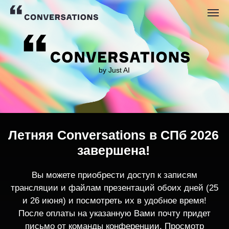
by Just AI
Летняя Conversations в СПб 2026
завершена!
Вы можете приобрести доступ к записям
трансляции и файлам презентаций обоих дней (25
и 26 июня) и посмотреть их в удобное время!
После оплаты на указанную Вами почту придет
письмо от команды конференции. Просмотр
записей трансляции возможен только с одного
устройства единовременно.
По любым вопросам пишите
contact@conversations-ai.co
m
КУПИТЬ ЗАПИСИ