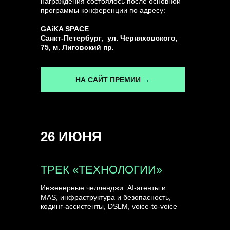
награждения состоялось после основной
программы конференции по адресу:
ГЕНЕРАЛЬНЫЙ ИНФОПАРТНЕР
GAiKA SPACE
CONVERSATIONS
Санкт-Петербург, ул. Черняховского,
75, м. Лиговский пр.
НА САЙТ ПРЕМИИ →
КУПИТЬ ЗАПИСИ
26 ИЮНЯ
СПИКЕРЫ
ТРЕК «ТЕХНОЛОГИИ»
Инженерные челленджи: AI-агенты и
MAS, инфраструктура и безопасность,
кодинг-ассистенты, DSLM, voice-to-voice