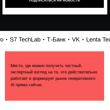
S7 TechLab
Т-Банк
VK
Lenta Tech