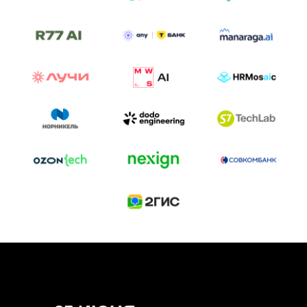
ТРЕК «AI-NATIVE»
И БИТВА АГЕНТОВ
Новый трек «AI-native» — отражение
стремительных изменений в подходах
к построению бизнеса и созданию технологий под
влиянием AI-агентов.
Доклады, дискуссия и битва AI-агентов — 25 июня
на сцене Conversations.