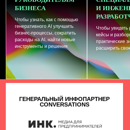
БИЗНЕСА
И ИНЖЕН
РАЗРАБО
Чтобы узнать, как с помощью
генеративного AI улучшить
Чтобы увидеть
бизнес-процессы, сократить
кейсы и разбор
расходы на AI, найти новые
практические з
инструменты и решения
расширить свою