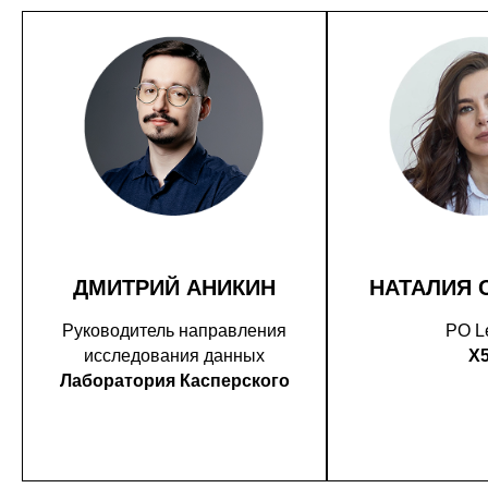
ДМИТРИЙ АНИКИН
НАТАЛИЯ 
Руководитель направления
PO L
исследования данных
X
Лаборатория Касперского