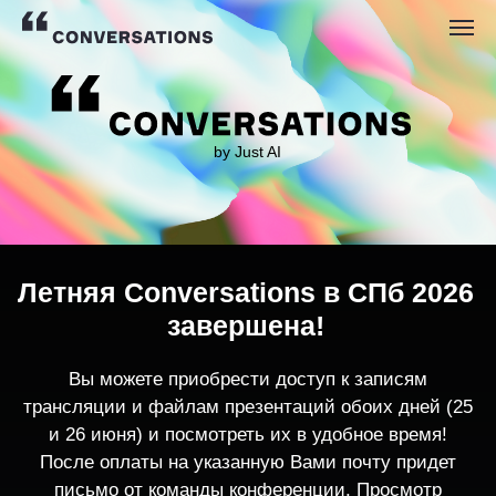
by Just AI
Летняя Conversations в СПб 2026
завершена!
Вы можете приобрести доступ к записям
трансляции и файлам презентаций обоих дней (25
и 26 июня) и посмотреть их в удобное время!
После оплаты на указанную Вами почту придет
письмо от команды конференции. Просмотр
записей трансляции возможен только с одного
устройства единовременно.
По любым вопросам пишите
contact@conversations-ai.co
m
КУПИТЬ ЗАПИСИ