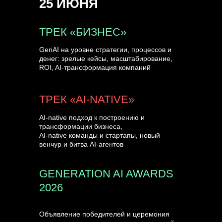
25 ИЮНЯ
УЗНАТЬ БОЛЬШЕ
ТРЕК «БИЗНЕС»
GenAI на уровне стратегии, процессов и
денег: зрелые кейсы, масштабирование,
ROI, AI-трансформация компаний
ТРЕК «AI-NATIVE»
AI-native подход к построению и
трансформации бизнеса,
AI-native команды и стартапы, новый
венчур и битва AI-агентов
GENERATION AI AWARDS
2026
Объявление победителей и церемония