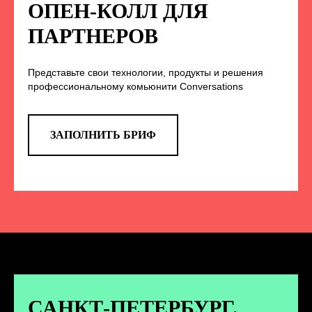
НА НАС В СОЦСЕТЯХ
ОПЕН-КОЛЛ ДЛЯ
ПАРТНЕРОВ
Представьте свои технологии, продукты и решения
TELEGRAM
профессиональному комьюнити Conversations
Эксклюзивные спойлеры к докладам,
анонс новых спикеров и другие
новости конференции
ЗАПОЛНИТЬ БРИФ
ПЕРЕЙТИ
ВКОНТАКТЕ
Новости и записи докладов и
дискуссий с конференции
САНКТ-ПЕТЕРБУРГ.