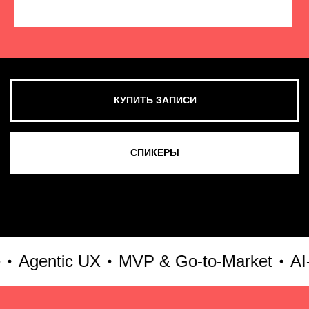
КУПИТЬ ЗАПИСИ
СМОТРЕТЬ ВСЕ ФОТО
gentic UX
MVP & Go-to-Market
AI-ку