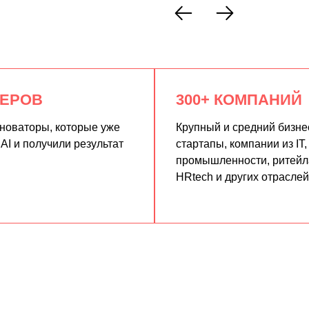
КЕРОВ
300+ КОМПАНИЙ
нноваторы, которые уже
Крупный и средний бизне
AI и получили результат
стартапы, компании из IT,
промышленности, ритейла
HRtech и других отраслей