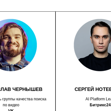
СЛАВ ЧЕРНЫШЕВ
СЕРГЕЙ НОТЕ
 группы качества поиска
AI Platform L
по видео
Битрикс24
VK