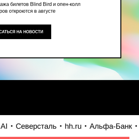
ОСТИ
ный, экспертный взгляд на то,
Северсталь
hh.ru
Альфа-Банк
Ozo
формирует рынок