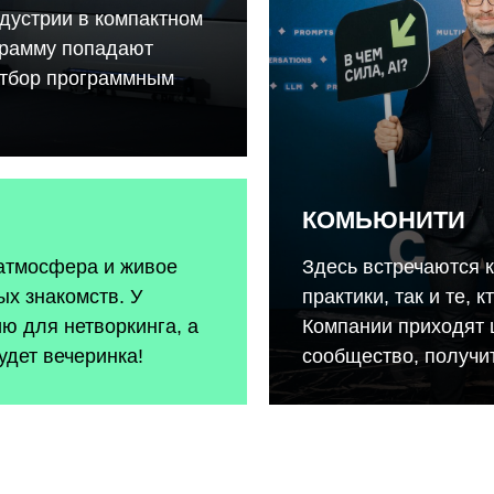
дустрии в компактном
грамму попадают
отбор программным
КОМЬЮНИТИ
 атмосфера и живое
Здесь встречаются 
х знакомств. У
практики, так и те, 
ию для нетворкинга, а
Компании приходят 
удет вечеринка!
сообщество, получит