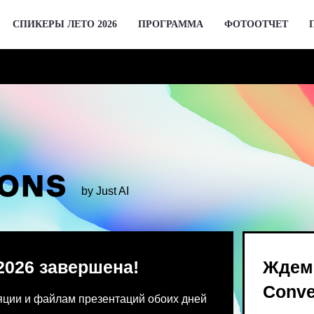
СПИКЕРЫ ЛЕТО 2026
ПРОГРАММА
ФОТООТЧЕТ
by Just AI
 завершена!
Ждем вас 2 де
Conversations
 файлам презентаций обоих дней
Предпродажа билетов Bl
 от команды конференции.
для спикеров откроются 
го устройства единовременно.