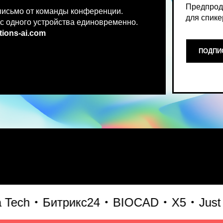
.co
m
ПОДПИСАТЬСЯ НА НОВ
Место, где можно получить чест
ch
Битрикс24
BIOCAD
X5
Just AI
что действительно работает и 
генеративного AI прямо сейчас.