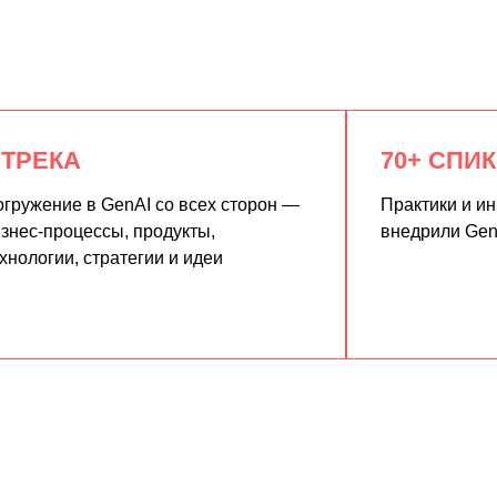
 ТРЕКА
70+ СПИ
гружение в GenAI со всех сторон —
Практики и и
знес-процессы, продукты,
внедрили Gen
хнологии, стратегии и идеи