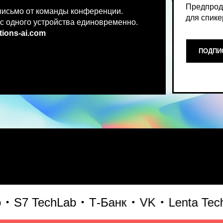
.co
m
ПОДПИСАТЬСЯ НА НОВ
Место, где можно получить чест
7 TechLab
Т-Банк
VK
Lenta Tech
Б
что действительно работает и 
генеративного AI прямо сейчас.