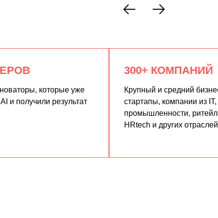
КЕРОВ
300+ КОМПАНИЙ
нноваторы, которые уже
Крупный и средний бизне
AI и получили результат
стартапы, компании из IT,
промышленности, ритейла
HRtech и других отраслей