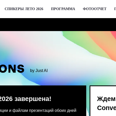
СПИКЕРЫ ЛЕТО 2026
ПРОГРАММА
ФОТООТЧЕТ
by Just AI
 завершена!
Ждем вас 2 де
Conversations
 файлам презентаций обоих дней
Предпродажа билетов Bl
 от команды конференции.
для спикеров откроются 
го устройства единовременно.