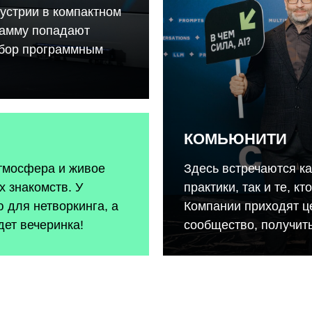
устрии в компактном
рамму попадают
тбор программным
КОМЬЮНИТИ
атмосфера и живое
Здесь встречаются к
 знакомств. У
практики, так и те, к
 для нетворкинга, а
Компании приходят ц
дет вечеринка!
сообщество, получить