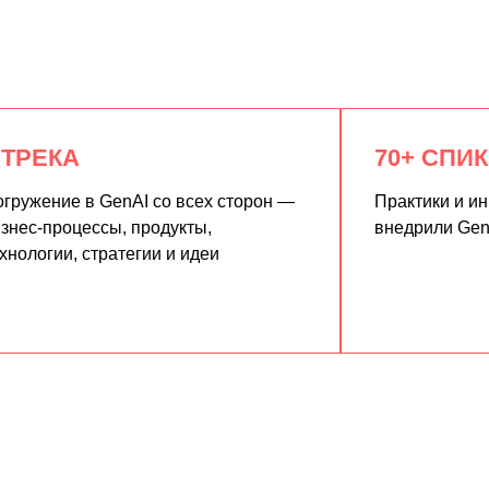
 ТРЕКА
70+ СПИ
гружение в GenAI со всех сторон —
Практики и и
знес-процессы, продукты,
внедрили Gen
хнологии, стратегии и идеи