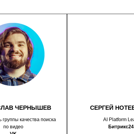
СЛАВ ЧЕРНЫШЕВ
СЕРГЕЙ НОТЕ
 группы качества поиска
AI Platform L
по видео
Битрикс24
VK