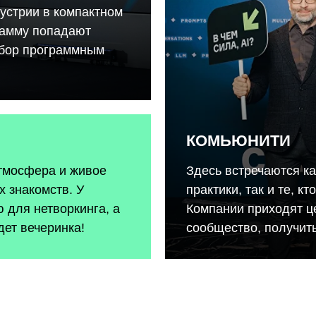
устрии в компактном
рамму попадают
тбор программным
КОМЬЮНИТИ
атмосфера и живое
Здесь встречаются к
 знакомств. У
практики, так и те, к
 для нетворкинга, а
Компании приходят ц
дет вечеринка!
сообщество, получить