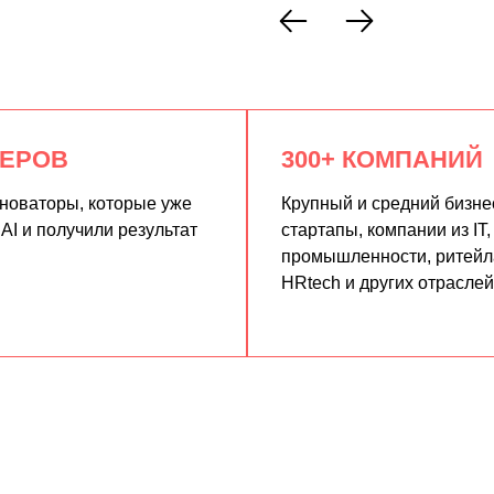
КЕРОВ
300+ КОМПАНИЙ
нноваторы, которые уже
Крупный и средний бизне
AI и получили результат
стартапы, компании из IT,
промышленности, ритейла
HRtech и других отраслей