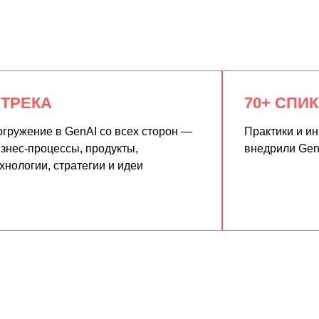
 ТРЕКА
70+ СПИ
гружение в GenAI со всех сторон —
Практики и и
знес-процессы, продукты,
внедрили Gen
хнологии, стратегии и идеи