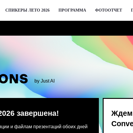
СПИКЕРЫ ЛЕТО 2026
ПРОГРАММА
ФОТООТЧЕТ
by Just AI
 завершена!
Ждем вас 2 де
Conversations
 файлам презентаций обоих дней
Предпродажа билетов Bl
 от команды конференции.
для спикеров откроются 
го устройства единовременно.