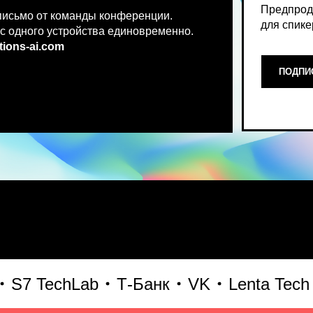
.co
m
ПОДПИСАТЬСЯ НА НОВ
Место, где можно получить чест
 TechLab
Т-Банк
VK
Lenta Tech
Би
что действительно работает и 
генеративного AI прямо сейчас.