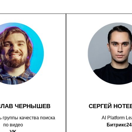
СЛАВ ЧЕРНЫШЕВ
СЕРГЕЙ НОТЕ
 группы качества поиска
AI Platform L
по видео
Битрикс24
VK