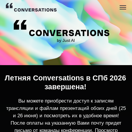
by Just AI
Летняя Conversations в СПб 2026
завершена!
Вы можете приобрести доступ к записям
трансляции и файлам презентаций обоих дней (25
и 26 июня) и посмотреть их в удобное время!
После оплаты на указанную Вами почту придет
письмо от команды конференции. Просмотр
записей трансляции возможен только с одного
устройства единовременно.
По любым вопросам пишите
contact@conversations-ai.co
m
КУПИТЬ ЗАПИСИ