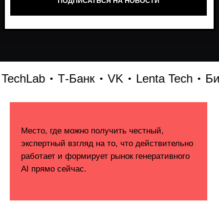
chLab
Т-Банк
VK
Lenta Tech
Битри