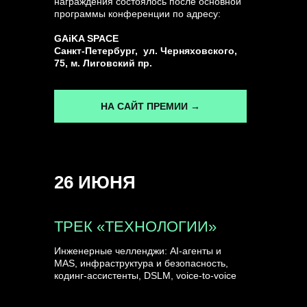
награждения состоялось после основной
программы конференции по адресу:
ГЕНЕРАЛЬНЫЙ ИНФОПАРТНЕР
GAiKA SPACE
CONVERSATIONS
Санкт-Петербург, ул. Черняховского,
75, м. Лиговский пр.
НА САЙТ ПРЕМИИ →
КУПИТЬ ЗАПИСИ
26 ИЮНЯ
СПИКЕРЫ
ТРЕК «ТЕХНОЛОГИИ»
Инженерные челленджи: AI-агенты и
MAS, инфраструктура и безопасность,
кодинг-ассистенты, DSLM, voice-to-voice