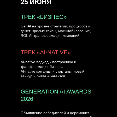
25 ИЮНЯ
УЗНАТЬ БОЛЬШЕ
ТРЕК «БИЗНЕС»
GenAI на уровне стратегии, процессов и
денег: зрелые кейсы, масштабирование,
ROI, AI-трансформация компаний
ТРЕК «AI-NATIVE»
AI-native подход к построению и
трансформации бизнеса,
AI-native команды и стартапы, новый
венчур и битва AI-агентов
GENERATION AI AWARDS
2026
Объявление победителей и церемония