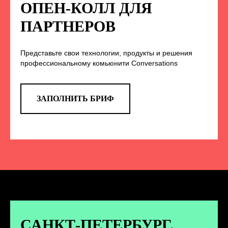
НА НАС В СОЦСЕТЯХ
ОПЕН-КОЛЛ ДЛЯ
ПАРТНЕРОВ
Представьте свои технологии, продукты и решения
TELEGRAM
профессиональному комьюнити Conversations
Эксклюзивные спойлеры к докладам,
анонс новых спикеров и другие
новости конференции
ЗАПОЛНИТЬ БРИФ
ПЕРЕЙТИ
ВКОНТАКТЕ
Новости и записи докладов и
дискуссий с конференции
САНКТ-ПЕТЕРБУРГ.