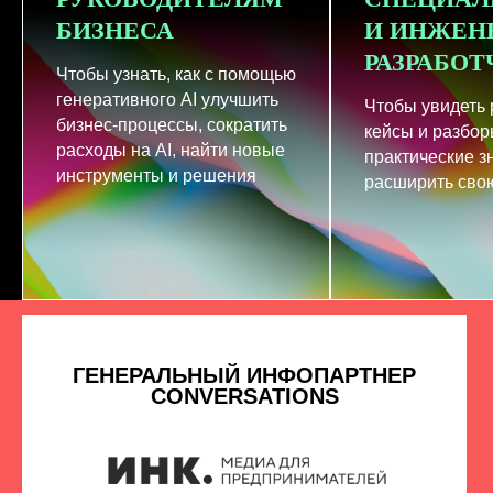
БИЗНЕСА
И ИНЖЕН
РАЗРАБО
Чтобы узнать, как с помощью
генеративного AI улучшить
Чтобы увидеть
бизнес-процессы, сократить
кейсы и разбор
расходы на AI, найти новые
практические з
инструменты и решения
расширить свою