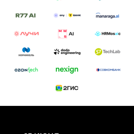
ТРЕК «AI-NATIVE»
И БИТВА АГЕНТОВ
Новый трек «AI-native» — отражение
стремительных изменений в подходах
к построению бизнеса и созданию технологий под
влиянием AI-агентов.
Доклады, дискуссия и битва AI-агентов — 25 июня
на сцене Conversations.