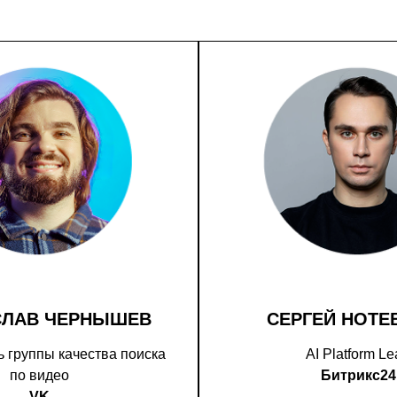
СЛАВ ЧЕРНЫШЕВ
СЕРГЕЙ НОТЕ
 группы качества поиска
AI Platform L
по видео
Битрикс24
VK