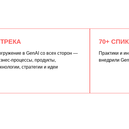
 ТРЕКА
70+ СПИ
гружение в GenAI со всех сторон —
Практики и и
знес-процессы, продукты,
внедрили Gen
хнологии, стратегии и идеи