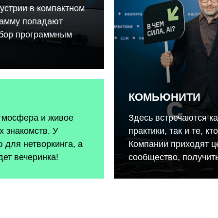
устрии в компактном
рамму попадают
тбор программным
КОМЬЮНИТИ
атмосфера и живое
Здесь встречаются к
 знакомств. У
практики, так и те, к
 для нетворкинга, а
Компании приходят ц
дет вечеринка!
сообщество, получить