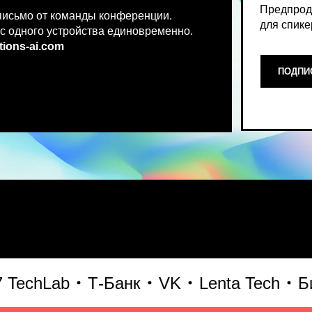
.co
m
ПОДПИСАТЬСЯ НА НОВ
Место, где можно получить чест
chLab
Т-Банк
VK
Lenta Tech
Битри
что действительно работает и 
генеративного AI прямо сейчас.