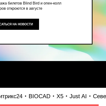
ОСТИ
ный, экспертный взгляд на то,
кс24
BIOCAD
X5
Just AI
Северст
формирует рынок