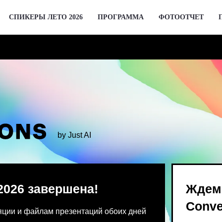
СПИКЕРЫ ЛЕТО 2026
ПРОГРАММА
ФОТООТЧЕТ
by Just AI
 завершена!
Ждем вас 2 де
Conversations
 файлам презентаций обоих дней
Предпродажа билетов Bl
 от команды конференции.
для спикеров откроются 
го устройства единовременно.