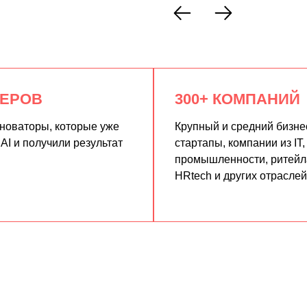
КЕРОВ
300+ КОМПАНИЙ
нноваторы, которые уже
Крупный и средний бизне
AI и получили результат
стартапы, компании из IT,
промышленности, ритейла
HRtech и других отраслей