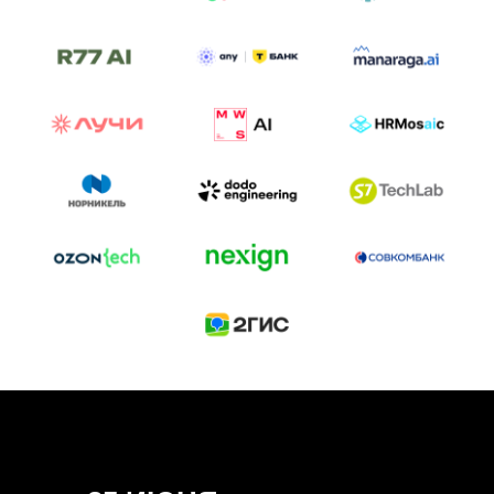
ТРЕК «AI-NATIVE»
И БИТВА АГЕНТОВ
Новый трек «AI-native» — отражение
стремительных изменений в подходах
к построению бизнеса и созданию технологий под
влиянием AI-агентов.
Доклады, дискуссия и битва AI-агентов — 25 июня
на сцене Conversations.