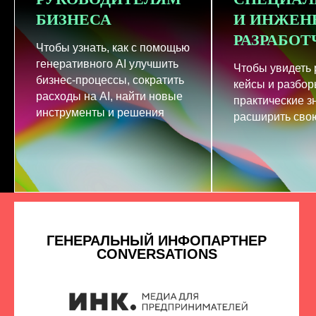
БИЗНЕСА
И ИНЖЕН
РАЗРАБО
Чтобы узнать, как с помощью
генеративного AI улучшить
Чтобы увидеть
бизнес-процессы, сократить
кейсы и разбор
расходы на AI, найти новые
практические з
инструменты и решения
расширить свою