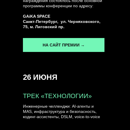
награждения состоялось после основной
программы конференции по адресу:
ГЕНЕРАЛЬНЫЙ ИНФОПАРТНЕР
GAiKA SPACE
CONVERSATIONS
Санкт-Петербург, ул. Черняховского,
75, м. Лиговский пр.
НА САЙТ ПРЕМИИ →
КУПИТЬ ЗАПИСИ
26 ИЮНЯ
СПИКЕРЫ
ТРЕК «ТЕХНОЛОГИИ»
Инженерные челленджи: AI-агенты и
MAS, инфраструктура и безопасность,
кодинг-ассистенты, DSLM, voice-to-voice