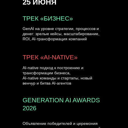
25 ИЮНЯ
УЗНАТЬ БОЛЬШЕ
ТРЕК «БИЗНЕС»
GenAI на уровне стратегии, процессов и
денег: зрелые кейсы, масштабирование,
ROI, AI-трансформация компаний
ТРЕК «AI-NATIVE»
AI-native подход к построению и
трансформации бизнеса,
AI-native команды и стартапы, новый
венчур и битва AI-агентов
GENERATION AI AWARDS
2026
Объявление победителей и церемония