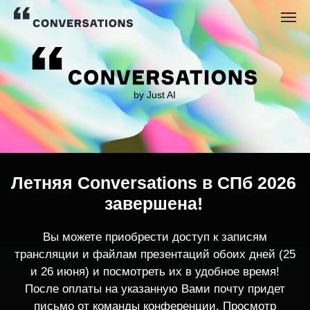
by Just AI
Летняя Conversations в СПб 2026
завершена!
Вы можете приобрести доступ к записям
трансляции и файлам презентаций обоих дней (25
и 26 июня) и посмотреть их в удобное время!
После оплаты на указанную Вами почту придет
письмо от команды конференции. Просмотр
записей трансляции возможен только с одного
устройства единовременно.
По любым вопросам пишите
contact@conversations-ai.co
m
КУПИТЬ ЗАПИСИ