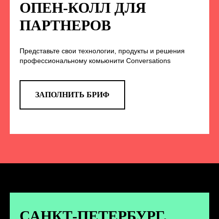
НА НАС В СОЦСЕТЯХ
ОПЕН-КОЛЛ ДЛЯ
ПАРТНЕРОВ
Представьте свои технологии, продукты и решения
TELEGRAM
профессиональному комьюнити Conversations
Эксклюзивные спойлеры к докладам,
анонс новых спикеров и другие
новости конференции
ЗАПОЛНИТЬ БРИФ
ПЕРЕЙТИ
ВКОНТАКТЕ
Новости и записи докладов и
дискуссий с конференции
САНКТ-ПЕТЕРБУРГ.