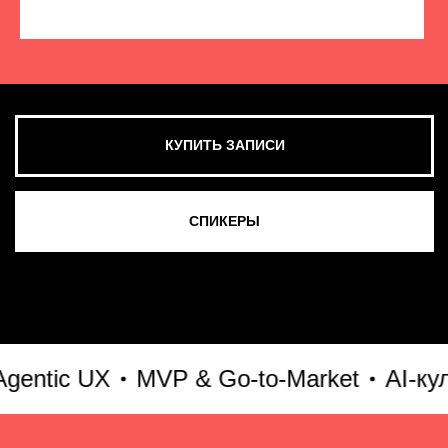
КУПИТЬ ЗАПИСИ
СМОТРЕТЬ ВСЕ ФОТО
tic UX
MVP & Go-to-Market
AI-культ