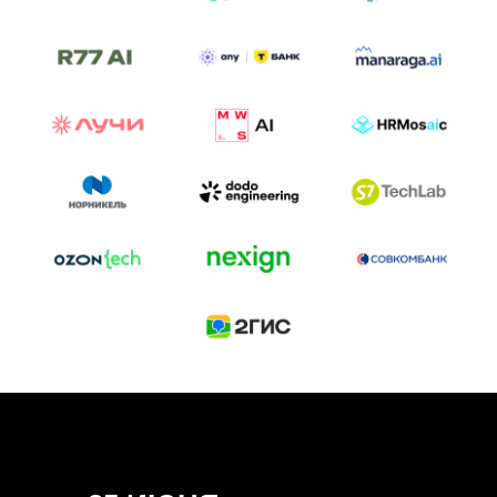
ТРЕК «AI-NATIVE»
И БИТВА АГЕНТОВ
Новый трек «AI-native» — отражение
стремительных изменений в подходах
к построению бизнеса и созданию технологий под
влиянием AI-агентов.
Доклады, дискуссия и битва AI-агентов — 25 июня
на сцене Conversations.