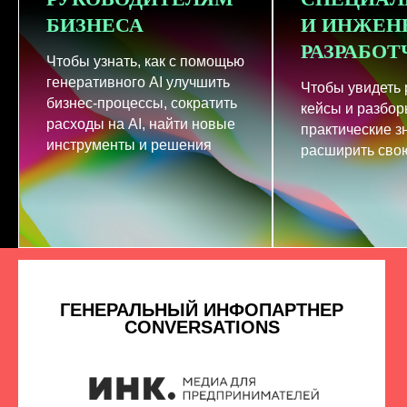
БИЗНЕСА
И ИНЖЕН
РАЗРАБО
Чтобы узнать, как с помощью
генеративного AI улучшить
Чтобы увидеть
бизнес-процессы, сократить
кейсы и разбор
расходы на AI, найти новые
практические з
инструменты и решения
расширить свою