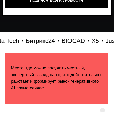
ech
Битрикс24
BIOCAD
X5
Just AI