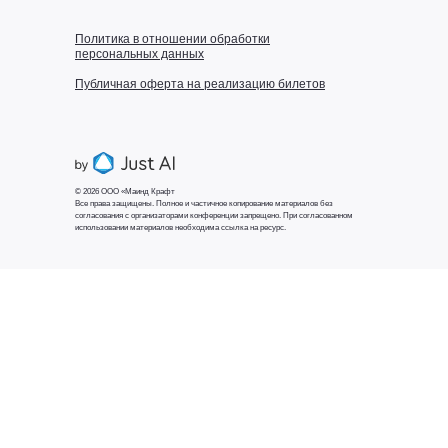
Политика в отношении обработки
персональных данных
Публичная оферта на реализацию билетов
© 2026 ООО «Маинд Крафт
Все права защищены. Полное и частичное копирование материалов без
согласования с организаторами конференции запрещено. При согласованном
использовании материалов необходима ссылка на ресурс.