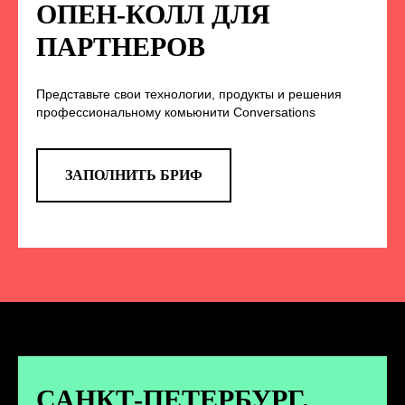
НА НАС В СОЦСЕТЯХ
ОПЕН-КОЛЛ ДЛЯ
ПАРТНЕРОВ
Представьте свои технологии, продукты и решения
TELEGRAM
профессиональному комьюнити Conversations
Эксклюзивные спойлеры к докладам,
анонс новых спикеров и другие
новости конференции
ЗАПОЛНИТЬ БРИФ
ПЕРЕЙТИ
ВКОНТАКТЕ
Новости и записи докладов и
дискуссий с конференции
САНКТ-ПЕТЕРБУРГ.