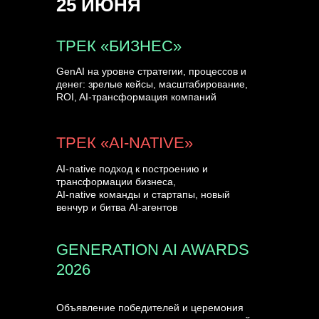
25 ИЮНЯ
УЗНАТЬ БОЛЬШЕ
ТРЕК «БИЗНЕС»
GenAI на уровне стратегии, процессов и
денег: зрелые кейсы, масштабирование,
ROI, AI-трансформация компаний
ТРЕК «AI-NATIVE»
AI-native подход к построению и
трансформации бизнеса,
AI-native команды и стартапы, новый
венчур и битва AI-агентов
GENERATION AI AWARDS
2026
Объявление победителей и церемония