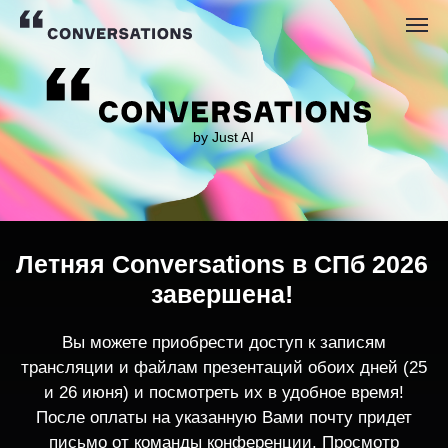
by Just AI
Летняя Conversations в СПб 2026
завершена!
Вы можете приобрести доступ к записям
трансляции и файлам презентаций обоих дней (25
и 26 июня) и посмотреть их в удобное время!
После оплаты на указанную Вами почту придет
письмо от команды конференции. Просмотр
записей трансляции возможен только с одного
устройства единовременно.
По любым вопросам пишите
contact@conversations-ai.co
m
КУПИТЬ ЗАПИСИ