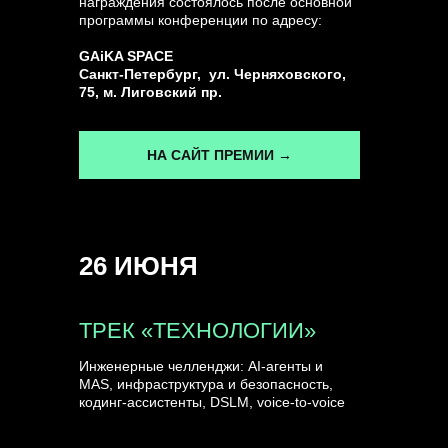
награждения состоялось после основной
программы конференции по адресу:
ГЕНЕРАЛЬНЫЙ ИНФОПАРТНЕР
GAiKA SPACE
CONVERSATIONS
Санкт-Петербург, ул. Черняховского,
75, м. Лиговский пр.
НА САЙТ ПРЕМИИ →
КУПИТЬ ЗАПИСИ
26 ИЮНЯ
СПИКЕРЫ
ТРЕК «ТЕХНОЛОГИИ»
Инженерные челленджи: AI-агенты и
MAS, инфраструктура и безопасность,
кодинг-ассистенты, DSLM, voice-to-voice