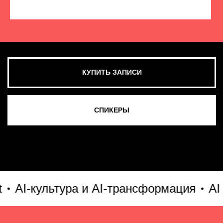
КУПИТЬ ЗАПИСИ
СМОТРЕТЬ ВСЕ ФОТО
I-культура и AI-трансформация
AI без