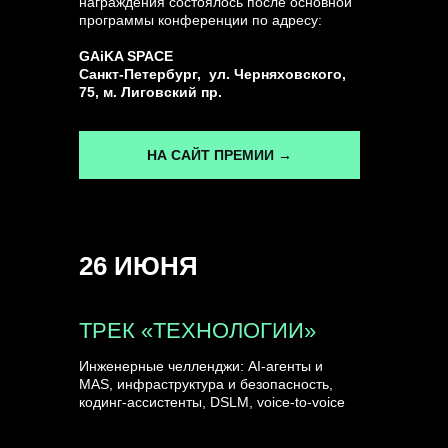
награждения состоялось после основной
программы конференции по адресу:
ГЕНЕРАЛЬНЫЙ ИНФОПАРТНЕР
GAiKA SPACE
CONVERSATIONS
Санкт-Петербург, ул. Черняховского,
75, м. Лиговский пр.
НА САЙТ ПРЕМИИ →
КУПИТЬ ЗАПИСИ
26 ИЮНЯ
СПИКЕРЫ
ТРЕК «ТЕХНОЛОГИИ»
Инженерные челленджи: AI-агенты и
MAS, инфраструктура и безопасность,
кодинг-ассистенты, DSLM, voice-to-voice