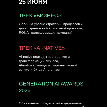
25 ИЮНЯ
УЗНАТЬ БОЛЬШЕ
ТРЕК «БИЗНЕС»
GenAI на уровне стратегии, процессов и
денег: зрелые кейсы, масштабирование,
ROI, AI-трансформация компаний
ТРЕК «AI-NATIVE»
AI-native подход к построению и
трансформации бизнеса,
AI-native команды и стартапы, новый
венчур и битва AI-агентов
GENERATION AI AWARDS
2026
Объявление победителей и церемония