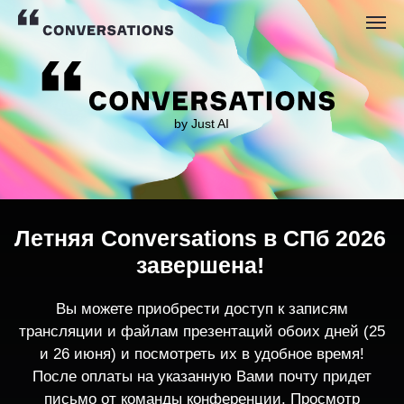
by Just AI
Летняя Conversations в СПб 2026
завершена!
Вы можете приобрести доступ к записям
трансляции и файлам презентаций обоих дней (25
и 26 июня) и посмотреть их в удобное время!
После оплаты на указанную Вами почту придет
письмо от команды конференции. Просмотр
записей трансляции возможен только с одного
устройства единовременно.
По любым вопросам пишите
contact@conversations-ai.co
m
КУПИТЬ ЗАПИСИ