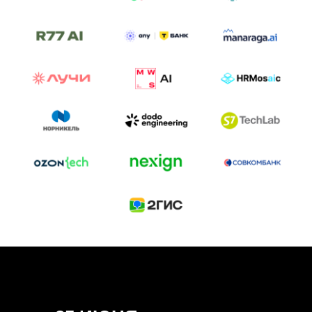
ТРЕК «AI-NATIVE»
И БИТВА АГЕНТОВ
Новый трек «AI-native» — отражение
стремительных изменений в подходах
к построению бизнеса и созданию технологий под
влиянием AI-агентов.
Доклады, дискуссия и битва AI-агентов — 25 июня
на сцене Conversations.