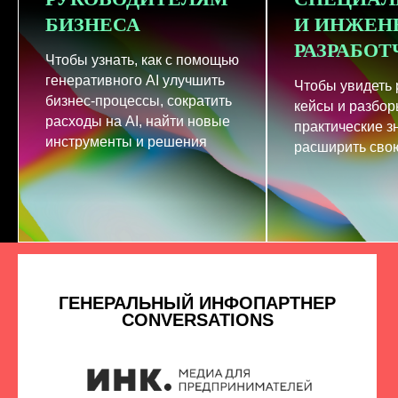
БИЗНЕСА
И ИНЖЕН
РАЗРАБО
Чтобы узнать, как с помощью
генеративного AI улучшить
Чтобы увидеть
бизнес-процессы, сократить
кейсы и разбор
расходы на AI, найти новые
практические з
инструменты и решения
расширить свою