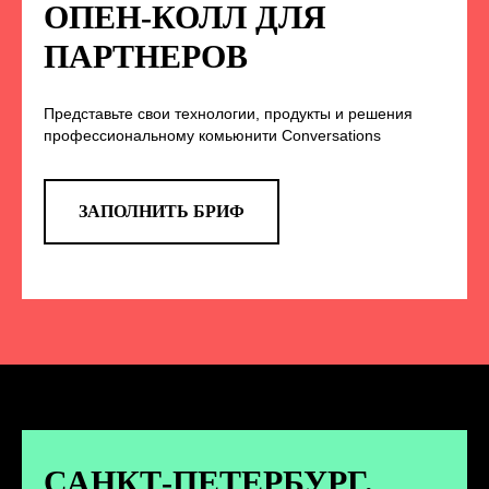
НА НАС В СОЦСЕТЯХ
ОПЕН-КОЛЛ ДЛЯ
ПАРТНЕРОВ
Представьте свои технологии, продукты и решения
TELEGRAM
профессиональному комьюнити Conversations
Эксклюзивные спойлеры к докладам,
анонс новых спикеров и другие
новости конференции
ЗАПОЛНИТЬ БРИФ
ПЕРЕЙТИ
ВКОНТАКТЕ
Новости и записи докладов и
дискуссий с конференции
САНКТ-ПЕТЕРБУРГ.