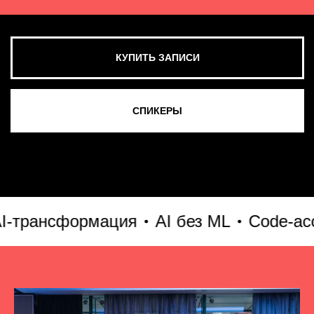
рансформация
AI без ML
Code-ассисте