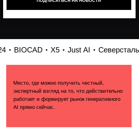
BIOCAD
X5
Just AI
Северсталь
hh.