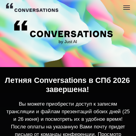
by Just AI
Летняя Conversations в СПб 2026
завершена!
Вы можете приобрести доступ к записям
трансляции и файлам презентаций обоих дней (25
и 26 июня) и посмотреть их в удобное время!
После оплаты на указанную Вами почту придет
письмо от команды конференции. Просмотр
записей трансляции возможен только с одного
устройства единовременно.
По любым вопросам пишите
contact@conversations-ai.co
m
КУПИТЬ ЗАПИСИ