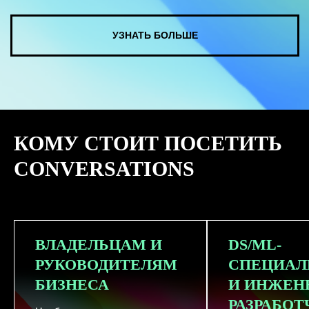
КУПИТЬ ЗАПИСИ
КОМУ СТОИТ ПОСЕТИТЬ
СМОТРЕТЬ ВСЕ ФОТО
CONVERSATIONS
ВЛАДЕЛЬЦАМ И
DS/ML-
РУКОВОДИТЕЛЯМ
СПЕЦИАЛ
БИЗНЕСА
И ИНЖЕН
РАЗРАБО