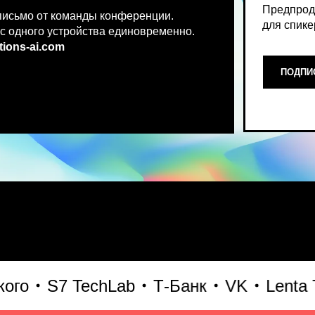
.co
m
ПОДПИСАТЬСЯ НА НОВ
Место, где можно получить чест
S7 TechLab
Т-Банк
VK
Lenta Tec
что действительно работает и 
генеративного AI прямо сейчас.