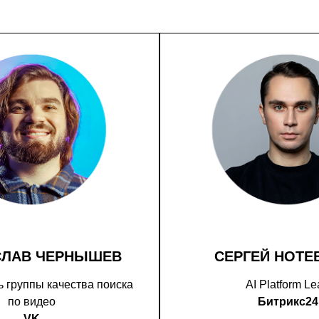
СЛАВ ЧЕРНЫШЕВ
СЕРГЕЙ НОТЕ
 группы качества поиска
AI Platform L
по видео
Битрикс24
VK