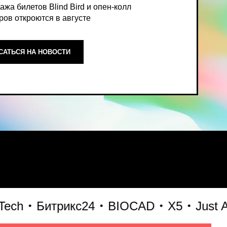
ОСТИ
ный, экспертный взгляд на то,
h
Битрикс24
BIOCAD
X5
Just AI
формирует рынок