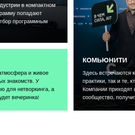
дустрии в компактном
грамму попадают
отбор программным
КОМЬЮНИТИ
 атмосфера и живое
Здесь встречаются 
х знакомств. У
практики, так и те, 
ию для нетворкинга, а
Компании приходят 
удет вечеринка!
сообщество, получит