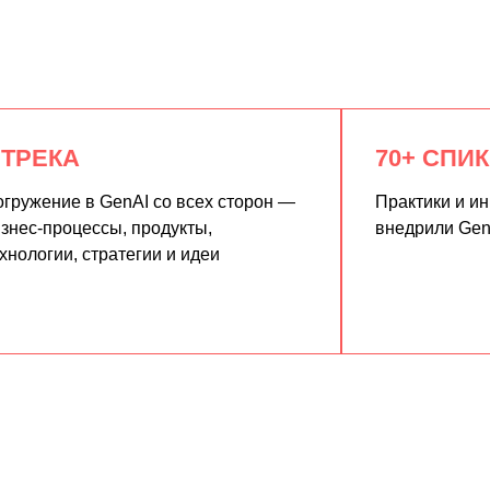
 ТРЕКА
70+ СПИ
гружение в GenAI со всех сторон —
Практики и и
знес-процессы, продукты,
внедрили Gen
хнологии, стратегии и идеи