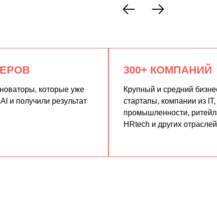
КЕРОВ
300+ КОМПАНИЙ
нноваторы, которые уже
Крупный и средний бизне
AI и получили результат
стартапы, компании из IT,
промышленности, ритейла
HRtech и других отраслей