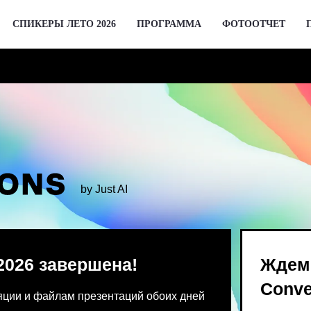
СПИКЕРЫ ЛЕТО 2026
ПРОГРАММА
ФОТООТЧЕТ
by Just AI
 завершена!
Ждем вас 2 де
Conversations
 файлам презентаций обоих дней
Предпродажа билетов Bl
 от команды конференции.
для спикеров откроются 
го устройства единовременно.