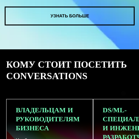
КУПИТЬ ЗАПИСИ
КОМУ СТОИТ ПОСЕТИТЬ
СМОТРЕТЬ ВСЕ ФОТО
CONVERSATIONS
ВЛАДЕЛЬЦАМ И
DS/ML-
РУКОВОДИТЕЛЯМ
СПЕЦИАЛ
БИЗНЕСА
И ИНЖЕН
РАЗРАБО