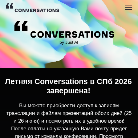
by Just AI
Летняя Conversations в СПб 2026
завершена!
Вы можете приобрести доступ к записям
трансляции и файлам презентаций обоих дней (25
и 26 июня) и посмотреть их в удобное время!
После оплаты на указанную Вами почту придет
письмо от команды конференции. Просмотр
записей трансляции возможен только с одного
устройства единовременно.
По любым вопросам пишите
contact@conversations-ai.co
m
КУПИТЬ ЗАПИСИ