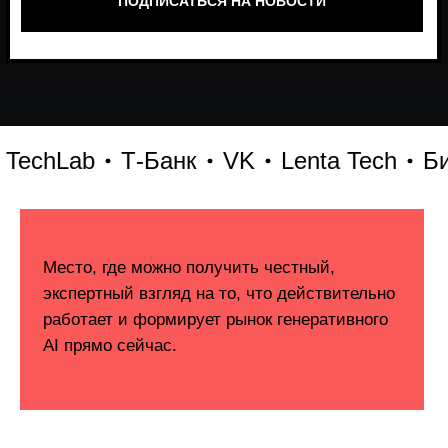
hLab
Т-Банк
VK
Lenta Tech
Битрик