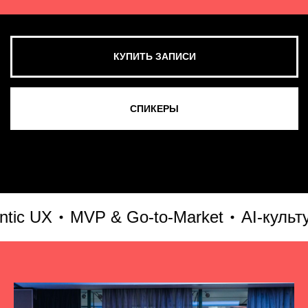
UX
MVP & Go-to-Market
AI-культура 