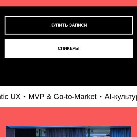
X
MVP & Go-to-Market
AI-культура и