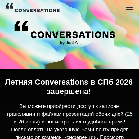
by Just AI
Летняя Conversations в СПб 2026
завершена!
Вы можете приобрести доступ к записям
трансляции и файлам презентаций обоих дней (25
и 26 июня) и посмотреть их в удобное время!
После оплаты на указанную Вами почту придет
письмо от команды конференции. Просмотр
записей трансляции возможен только с одного
устройства единовременно.
По любым вопросам пишите
contact@conversations-ai.co
m
КУПИТЬ ЗАПИСИ