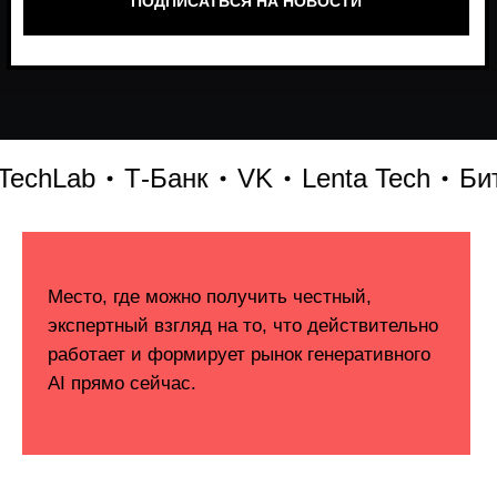
ab
Т-Банк
VK
Lenta Tech
Битрикс