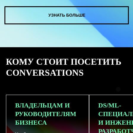
КУПИТЬ ЗАПИСИ
КОМУ СТОИТ ПОСЕТИТЬ
СМОТРЕТЬ ВСЕ ФОТО
CONVERSATIONS
ВЛАДЕЛЬЦАМ И
DS/ML-
РУКОВОДИТЕЛЯМ
СПЕЦИАЛ
БИЗНЕСА
И ИНЖЕН
РАЗРАБО