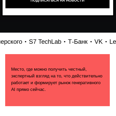
кого
S7 TechLab
Т-Банк
VK
Lenta