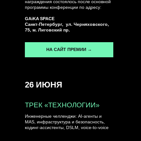
награждения состоялось после основной
программы конференции по адресу:
ГЕНЕРАЛЬНЫЙ ИНФОПАРТНЕР
GAiKA SPACE
CONVERSATIONS
Санкт-Петербург, ул. Черняховского,
75, м. Лиговский пр.
НА САЙТ ПРЕМИИ →
КУПИТЬ ЗАПИСИ
26 ИЮНЯ
СПИКЕРЫ
ТРЕК «ТЕХНОЛОГИИ»
Инженерные челленджи: AI-агенты и
MAS, инфраструктура и безопасность,
кодинг-ассистенты, DSLM, voice-to-voice