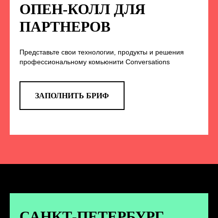
НА НАС В СОЦСЕТЯХ
ОПЕН-КОЛЛ ДЛЯ
ПАРТНЕРОВ
Представьте свои технологии, продукты и решения
TELEGRAM
профессиональному комьюнити Conversations
Эксклюзивные спойлеры к докладам,
анонс новых спикеров и другие
новости конференции
ЗАПОЛНИТЬ БРИФ
ПЕРЕЙТИ
ВКОНТАКТЕ
Новости и записи докладов и
дискуссий с конференции
САНКТ-ПЕТЕРБУРГ.