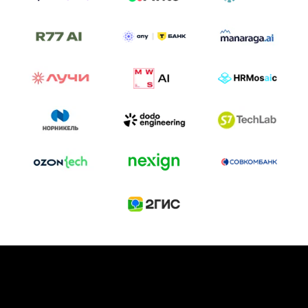
ТРЕК «AI-NATIVE»
И БИТВА АГЕНТОВ
Новый трек «AI-native» — отражение
стремительных изменений в подходах
к построению бизнеса и созданию технологий под
влиянием AI-агентов.
Доклады, дискуссия и битва AI-агентов — 25 июня
на сцене Conversations.