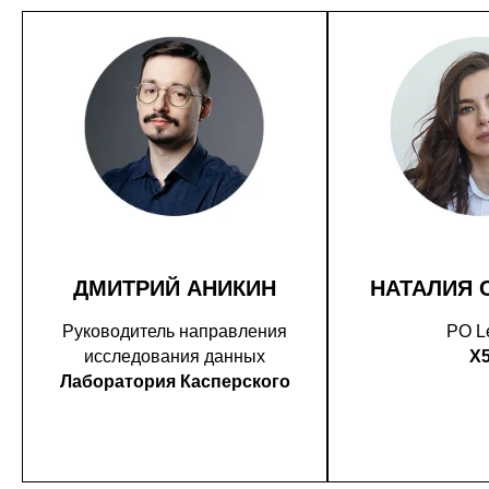
ДМИТРИЙ АНИКИН
НАТАЛИЯ 
Руководитель направления
PO L
исследования данных
X
Лаборатория Касперского