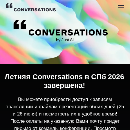
by Just AI
Летняя Conversations в СПб 2026
завершена!
Вы можете приобрести доступ к записям
трансляции и файлам презентаций обоих дней (25
и 26 июня) и посмотреть их в удобное время!
После оплаты на указанную Вами почту придет
письмо от команды конференции. Просмотр
записей трансляции возможен только с одного
устройства единовременно.
По любым вопросам пишите
contact@conversations-ai.co
m
КУПИТЬ ЗАПИСИ