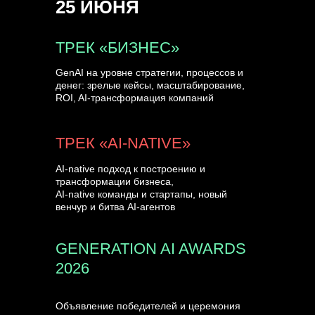
25 ИЮНЯ
УЗНАТЬ БОЛЬШЕ
ТРЕК «БИЗНЕС»
GenAI на уровне стратегии, процессов и
денег: зрелые кейсы, масштабирование,
ROI, AI-трансформация компаний
ТРЕК «AI-NATIVE»
AI-native подход к построению и
трансформации бизнеса,
AI-native команды и стартапы, новый
венчур и битва AI-агентов
GENERATION AI AWARDS
2026
Объявление победителей и церемония