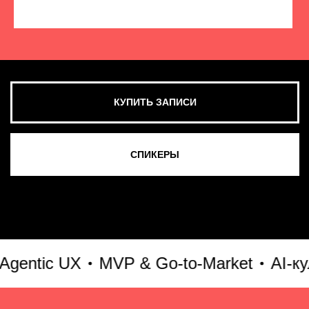
КУПИТЬ ЗАПИСИ
СМОТРЕТЬ ВСЕ ФОТО
ntic UX
MVP & Go-to-Market
AI-куль