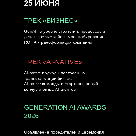
25 ИЮНЯ
УЗНАТЬ БОЛЬШЕ
ТРЕК «БИЗНЕС»
GenAI на уровне стратегии, процессов и
денег: зрелые кейсы, масштабирование,
ROI, AI-трансформация компаний
ТРЕК «AI-NATIVE»
AI-native подход к построению и
трансформации бизнеса,
AI-native команды и стартапы, новый
венчур и битва AI-агентов
GENERATION AI AWARDS
2026
Объявление победителей и церемония