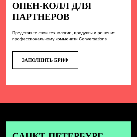
НА НАС В СОЦСЕТЯХ
ОПЕН-КОЛЛ ДЛЯ
ПАРТНЕРОВ
Представьте свои технологии, продукты и решения
TELEGRAM
профессиональному комьюнити Conversations
Эксклюзивные спойлеры к докладам,
анонс новых спикеров и другие
новости конференции
ЗАПОЛНИТЬ БРИФ
ПЕРЕЙТИ
ВКОНТАКТЕ
Новости и записи докладов и
дискуссий с конференции
САНКТ-ПЕТЕРБУРГ.