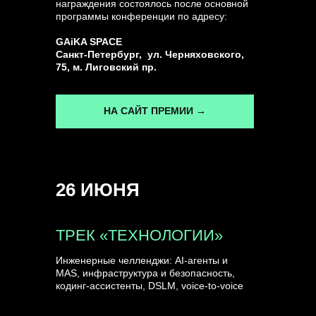
награждения состоялось после основной
программы конференции по адресу:
ГЕНЕРАЛЬНЫЙ ИНФОПАРТНЕР
GAiKA SPACE
CONVERSATIONS
Санкт-Петербург, ул. Черняховского,
75, м. Лиговский пр.
НА САЙТ ПРЕМИИ →
КУПИТЬ ЗАПИСИ
26 ИЮНЯ
СПИКЕРЫ
ТРЕК «ТЕХНОЛОГИИ»
Инженерные челленджи: AI-агенты и
MAS, инфраструктура и безопасность,
кодинг-ассистенты, DSLM, voice-to-voice