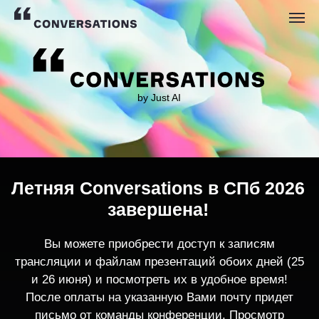
by Just AI
Летняя Conversations в СПб 2026
завершена!
Вы можете приобрести доступ к записям
трансляции и файлам презентаций обоих дней (25
и 26 июня) и посмотреть их в удобное время!
После оплаты на указанную Вами почту придет
письмо от команды конференции. Просмотр
записей трансляции возможен только с одного
устройства единовременно.
По любым вопросам пишите
contact@conversations-ai.co
m
КУПИТЬ ЗАПИСИ