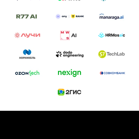
ТРЕК «AI-NATIVE»
И БИТВА АГЕНТОВ
Новый трек «AI-native» — отражение
стремительных изменений в подходах
к построению бизнеса и созданию технологий под
влиянием AI-агентов.
Доклады, дискуссия и битва AI-агентов — 25 июня
на сцене Conversations.