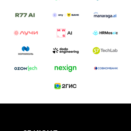
ТРЕК «AI-NATIVE»
И БИТВА АГЕНТОВ
Новый трек «AI-native» — отражение
стремительных изменений в подходах
к построению бизнеса и созданию технологий под
влиянием AI-агентов.
Доклады, дискуссия и битва AI-агентов — 25 июня
на сцене Conversations.