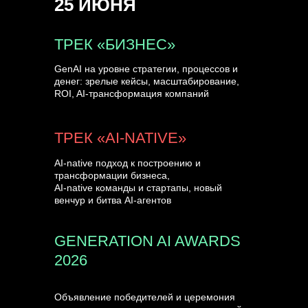
25 ИЮНЯ
УЗНАТЬ БОЛЬШЕ
ТРЕК «БИЗНЕС»
GenAI на уровне стратегии, процессов и
денег: зрелые кейсы, масштабирование,
ROI, AI-трансформация компаний
ТРЕК «AI-NATIVE»
AI-native подход к построению и
трансформации бизнеса,
AI-native команды и стартапы, новый
венчур и битва AI-агентов
GENERATION AI AWARDS
2026
Объявление победителей и церемония