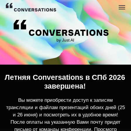
by Just AI
Летняя Conversations в СПб 2026
завершена!
Вы можете приобрести доступ к записям
трансляции и файлам презентаций обоих дней (25
и 26 июня) и посмотреть их в удобное время!
После оплаты на указанную Вами почту придет
письмо от команды конференции. Просмотр
записей трансляции возможен только с одного
устройства единовременно.
По любым вопросам пишите
contact@conversations-ai.co
m
КУПИТЬ ЗАПИСИ