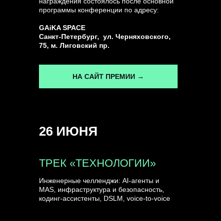
награждения состоялось после основной
программы конференции по адресу:
ГЕНЕРАЛЬНЫЙ ИНФОПАРТНЕР
GAiKA SPACE
CONVERSATIONS
Санкт-Петербург, ул. Черняховского,
75, м. Лиговский пр.
НА САЙТ ПРЕМИИ →
КУПИТЬ ЗАПИСИ
26 ИЮНЯ
СПИКЕРЫ
ТРЕК «ТЕХНОЛОГИИ»
Инженерные челленджи: AI-агенты и
MAS, инфраструктура и безопасность,
кодинг-ассистенты, DSLM, voice-to-voice