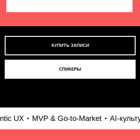
КУПИТЬ ЗАПИСИ
СМОТРЕТЬ ВСЕ ФОТО
 UX
MVP & Go-to-Market
AI-культура