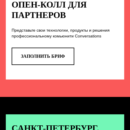
НА НАС В СОЦСЕТЯХ
ОПЕН-КОЛЛ ДЛЯ
ПАРТНЕРОВ
Представьте свои технологии, продукты и решения
TELEGRAM
профессиональному комьюнити Conversations
Эксклюзивные спойлеры к докладам,
анонс новых спикеров и другие
новости конференции
ЗАПОЛНИТЬ БРИФ
ПЕРЕЙТИ
ВКОНТАКТЕ
Новости и записи докладов и
дискуссий с конференции
САНКТ-ПЕТЕРБУРГ.