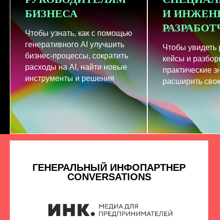
БИЗНЕСА
И ИНЖЕН
РАЗРАБО
Чтобы узнать, как с помощью
генеративного AI улучшить
Чтобы увидеть
бизнес-процессы, сократить
кейсы и разбор
расходы на AI, найти новые
практические з
инструменты и решения
расширить свою