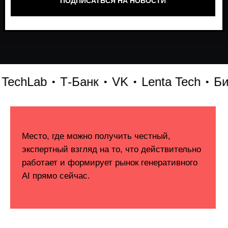
chLab
Т-Банк
VK
Lenta Tech
Битри