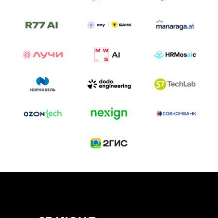
ТРЕК «AI-NATIVE»
И БИТВА АГЕНТОВ
Новый трек «AI-native» — отражение
стремительных изменений в подходах
к построению бизнеса и созданию технологий под
влиянием AI-агентов.
Доклады, дискуссия и битва AI-агентов — 25 июня
на сцене Conversations.