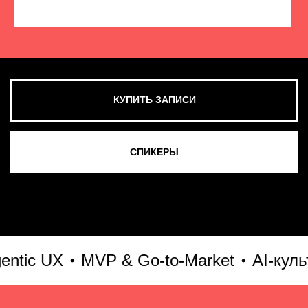
КУПИТЬ ЗАПИСИ
СМОТРЕТЬ ВСЕ ФОТО
ic UX
MVP & Go-to-Market
AI-культур