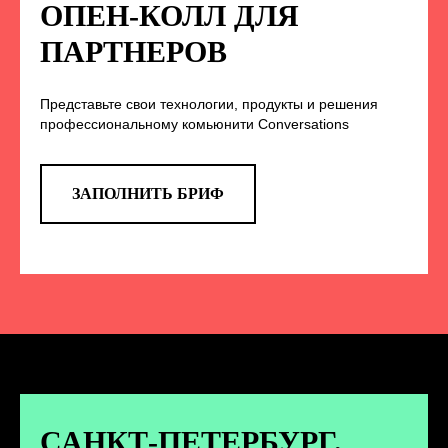
НА НАС В СОЦСЕТЯХ
ОПЕН-КОЛЛ ДЛЯ
ПАРТНЕРОВ
Представьте свои технологии, продукты и решения
TELEGRAM
профессиональному комьюнити Conversations
Эксклюзивные спойлеры к докладам,
анонс новых спикеров и другие
новости конференции
ЗАПОЛНИТЬ БРИФ
ПЕРЕЙТИ
ВКОНТАКТЕ
Новости и записи докладов и
дискуссий с конференции
САНКТ-ПЕТЕРБУРГ.