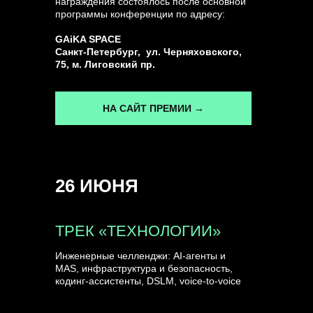
награждения состоялось после основной
программы конференции по адресу:
ГЕНЕРАЛЬНЫЙ ИНФОПАРТНЕР
GAiKA SPACE
CONVERSATIONS
Санкт-Петербург, ул. Черняховского,
75, м. Лиговский пр.
НА САЙТ ПРЕМИИ →
КУПИТЬ ЗАПИСИ
26 ИЮНЯ
СПИКЕРЫ
ТРЕК «ТЕХНОЛОГИИ»
Инженерные челленджи: AI-агенты и
MAS, инфраструктура и безопасность,
кодинг-ассистенты, DSLM, voice-to-voice