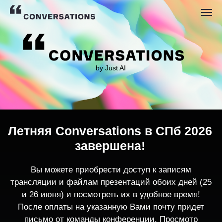
by Just AI
Летняя Conversations в СПб 2026
завершена!
Вы можете приобрести доступ к записям
трансляции и файлам презентаций обоих дней (25
и 26 июня) и посмотреть их в удобное время!
После оплаты на указанную Вами почту придет
письмо от команды конференции. Просмотр
записей трансляции возможен только с одного
устройства единовременно.
По любым вопросам пишите
contact@conversations-ai.co
m
КУПИТЬ ЗАПИСИ