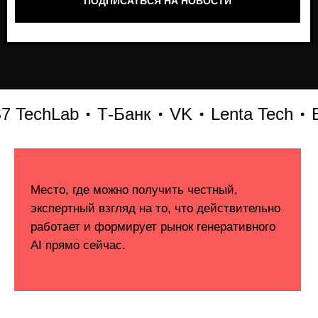
echLab
Т-Банк
VK
Lenta Tech
Бит