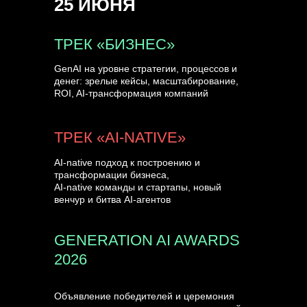
25 ИЮНЯ
УЗНАТЬ БОЛЬШЕ
ТРЕК «БИЗНЕС»
GenAI на уровне стратегии, процессов и
денег: зрелые кейсы, масштабирование,
ROI, AI-трансформация компаний
ТРЕК «AI-NATIVE»
AI-native подход к построению и
трансформации бизнеса,
AI-native команды и стартапы, новый
венчур и битва AI-агентов
GENERATION AI AWARDS
2026
Объявление победителей и церемония