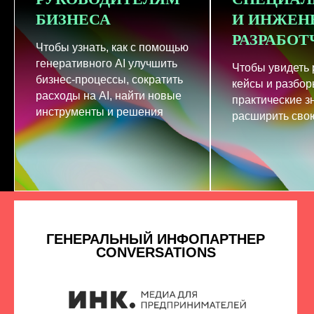
БИЗНЕСА
И ИНЖЕН
РАЗРАБО
Чтобы узнать, как с помощью
генеративного AI улучшить
Чтобы увидеть
бизнес-процессы, сократить
кейсы и разбор
расходы на AI, найти новые
практические з
инструменты и решения
расширить свою