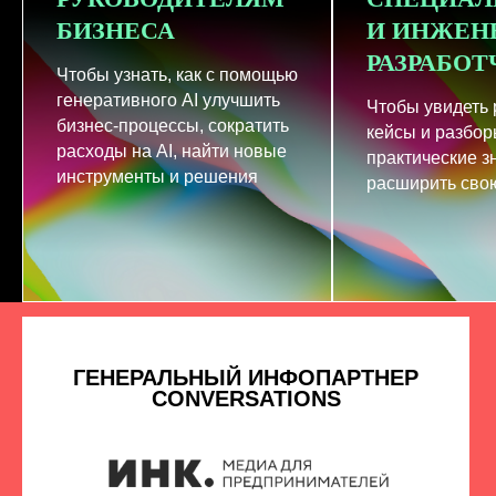
БИЗНЕСА
И ИНЖЕН
РАЗРАБО
Чтобы узнать, как с помощью
генеративного AI улучшить
Чтобы увидеть
бизнес-процессы, сократить
кейсы и разбор
расходы на AI, найти новые
практические з
инструменты и решения
расширить свою