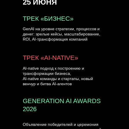
25 ИЮНЯ
УЗНАТЬ БОЛЬШЕ
ТРЕК «БИЗНЕС»
GenAI на уровне стратегии, процессов и
денег: зрелые кейсы, масштабирование,
ROI, AI-трансформация компаний
ТРЕК «AI-NATIVE»
AI-native подход к построению и
трансформации бизнеса,
AI-native команды и стартапы, новый
венчур и битва AI-агентов
GENERATION AI AWARDS
2026
Объявление победителей и церемония