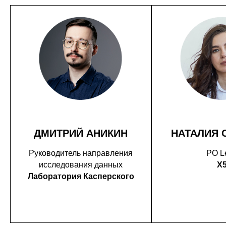
ДМИТРИЙ АНИКИН
НАТАЛИЯ 
Руководитель направления
PO L
исследования данных
X
Лаборатория Касперского