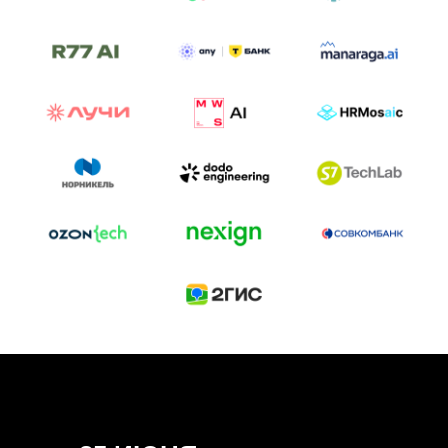
ТРЕК «AI-NATIVE»
И БИТВА АГЕНТОВ
Новый трек «AI-native» — отражение
стремительных изменений в подходах
к построению бизнеса и созданию технологий под
влиянием AI-агентов.
Доклады, дискуссия и битва AI-агентов — 25 июня
на сцене Conversations.