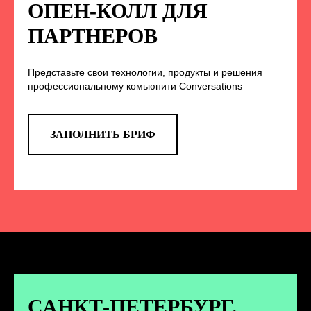
НА НАС В СОЦСЕТЯХ
ОПЕН-КОЛЛ ДЛЯ
ПАРТНЕРОВ
Представьте свои технологии, продукты и решения
TELEGRAM
профессиональному комьюнити Conversations
Эксклюзивные спойлеры к докладам,
анонс новых спикеров и другие
новости конференции
ЗАПОЛНИТЬ БРИФ
ПЕРЕЙТИ
ВКОНТАКТЕ
Новости и записи докладов и
дискуссий с конференции
САНКТ-ПЕТЕРБУРГ.