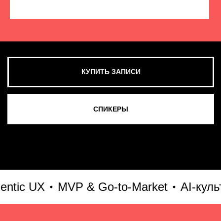
КУПИТЬ ЗАПИСИ
СМОТРЕТЬ ВСЕ ФОТО
ic UX
MVP & Go-to-Market
AI-культу