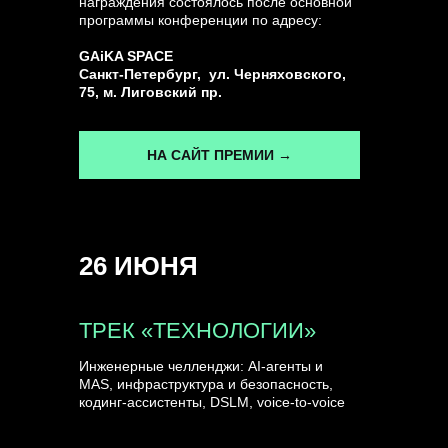
награждения состоялось после основной
программы конференции по адресу:
ГЕНЕРАЛЬНЫЙ ИНФОПАРТНЕР
GAiKA SPACE
CONVERSATIONS
Санкт-Петербург, ул. Черняховского,
75, м. Лиговский пр.
НА САЙТ ПРЕМИИ →
КУПИТЬ ЗАПИСИ
26 ИЮНЯ
СПИКЕРЫ
ТРЕК «ТЕХНОЛОГИИ»
Инженерные челленджи: AI-агенты и
MAS, инфраструктура и безопасность,
кодинг-ассистенты, DSLM, voice-to-voice