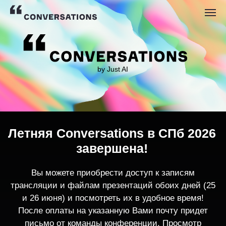
by Just AI
Летняя Conversations в СПб 2026
завершена!
Вы можете приобрести доступ к записям
трансляции и файлам презентаций обоих дней (25
и 26 июня) и посмотреть их в удобное время!
После оплаты на указанную Вами почту придет
письмо от команды конференции. Просмотр
записей трансляции возможен только с одного
устройства единовременно.
По любым вопросам пишите
contact@conversations-ai.co
m
КУПИТЬ ЗАПИСИ