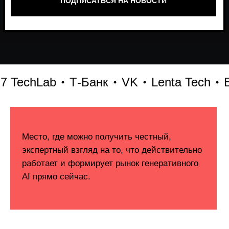
echLab
Т-Банк
VK
Lenta Tech
Бит