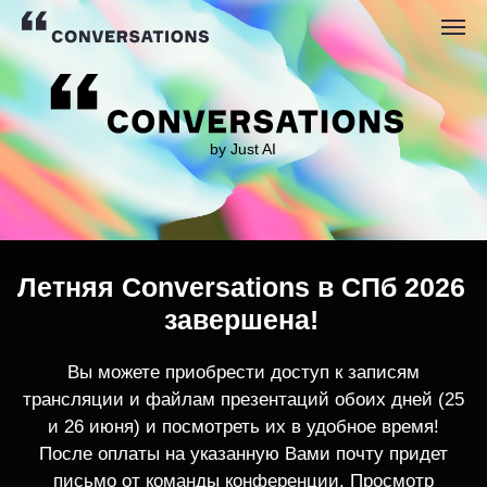
by Just AI
Летняя Conversations в СПб 2026
завершена!
Вы можете приобрести доступ к записям
трансляции и файлам презентаций обоих дней (25
и 26 июня) и посмотреть их в удобное время!
После оплаты на указанную Вами почту придет
письмо от команды конференции. Просмотр
записей трансляции возможен только с одного
устройства единовременно.
По любым вопросам пишите
contact@conversations-ai.co
m
КУПИТЬ ЗАПИСИ