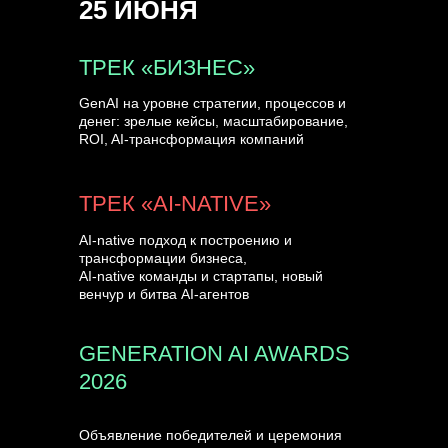
25 ИЮНЯ
УЗНАТЬ БОЛЬШЕ
ТРЕК «БИЗНЕС»
GenAI на уровне стратегии, процессов и
денег: зрелые кейсы, масштабирование,
ROI, AI-трансформация компаний
ТРЕК «AI-NATIVE»
AI-native подход к построению и
трансформации бизнеса,
AI-native команды и стартапы, новый
венчур и битва AI-агентов
GENERATION AI AWARDS
2026
Объявление победителей и церемония