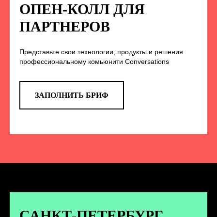
НА НАС В СОЦСЕТЯХ
ОПЕН-КОЛЛ ДЛЯ
ПАРТНЕРОВ
Представьте свои технологии, продукты и решения
TELEGRAM
профессиональному комьюнити Conversations
Эксклюзивные спойлеры к докладам,
анонс новых спикеров и другие
новости конференции
ЗАПОЛНИТЬ БРИФ
ПЕРЕЙТИ
ВКОНТАКТЕ
Новости и записи докладов и
дискуссий с конференции
САНКТ-ПЕТЕРБУРГ.