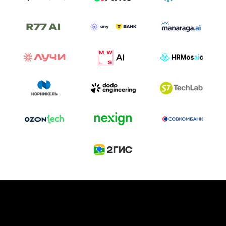
ТРЕК «AI-NATIVE»
И БИТВА АГЕНТОВ
Новый трек «AI-native» — отражение
стремительных изменений в подходах
к построению бизнеса и созданию технологий под
влиянием AI-агентов.
Доклады, дискуссия и битва AI-агентов — 25 июня
на сцене Conversations.