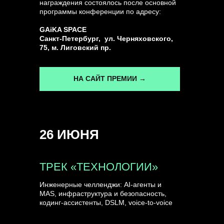
награждения состоялось после основной
программы конференции по адресу:
ГЕНЕРАЛЬНЫЙ ИНФОПАРТНЕР
GAiKA SPACE
CONVERSATIONS
Санкт-Петербург, ул. Черняховского,
75, м. Лиговский пр.
НА САЙТ ПРЕМИИ →
КУПИТЬ ЗАПИСИ
26 ИЮНЯ
СПИКЕРЫ
ТРЕК «ТЕХНОЛОГИИ»
Инженерные челленджи: AI-агенты и
MAS, инфраструктура и безопасность,
кодинг-ассистенты, DSLM, voice-to-voice