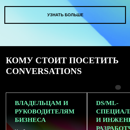
КУПИТЬ ЗАПИСИ
КОМУ СТОИТ ПОСЕТИТЬ
СМОТРЕТЬ ВСЕ ФОТО
CONVERSATIONS
ВЛАДЕЛЬЦАМ И
DS/ML-
РУКОВОДИТЕЛЯМ
СПЕЦИАЛ
БИЗНЕСА
И ИНЖЕН
РАЗРАБО