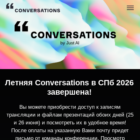
by Just AI
Летняя Conversations в СПб 2026
завершена!
Вы можете приобрести доступ к записям
трансляции и файлам презентаций обоих дней (25
и 26 июня) и посмотреть их в удобное время!
После оплаты на указанную Вами почту придет
письмо от команды конференции. Просмотр
записей трансляции возможен только с одного
устройства единовременно.
По любым вопросам пишите
contact@conversations-ai.co
m
КУПИТЬ ЗАПИСИ