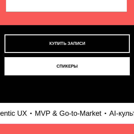
КУПИТЬ ЗАПИСИ
СМОТРЕТЬ ВСЕ ФОТО
ic UX
MVP & Go-to-Market
AI-культур