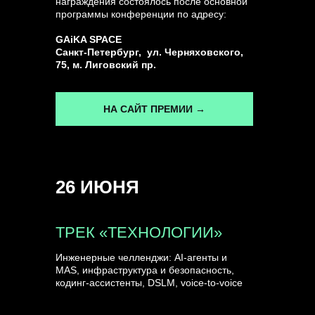
награждения состоялось после основной
программы конференции по адресу:
ГЕНЕРАЛЬНЫЙ ИНФОПАРТНЕР
GAiKA SPACE
CONVERSATIONS
Санкт-Петербург, ул. Черняховского,
75, м. Лиговский пр.
НА САЙТ ПРЕМИИ →
КУПИТЬ ЗАПИСИ
26 ИЮНЯ
СПИКЕРЫ
ТРЕК «ТЕХНОЛОГИИ»
Инженерные челленджи: AI-агенты и
MAS, инфраструктура и безопасность,
кодинг-ассистенты, DSLM, voice-to-voice