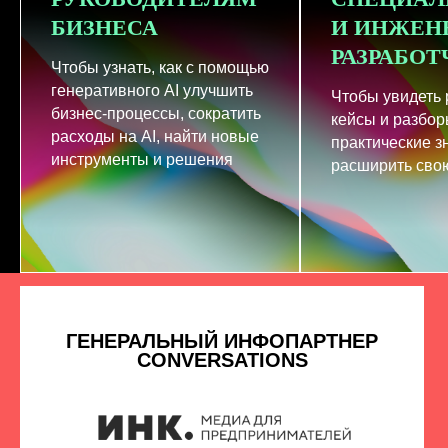
БИЗНЕСА
И ИНЖЕН
РАЗРАБО
Чтобы узнать, как с помощью
генеративного AI улучшить
Чтобы увидеть
бизнес-процессы, сократить
кейсы и разбор
расходы на AI, найти новые
практические з
инструменты и решения
расширить свою