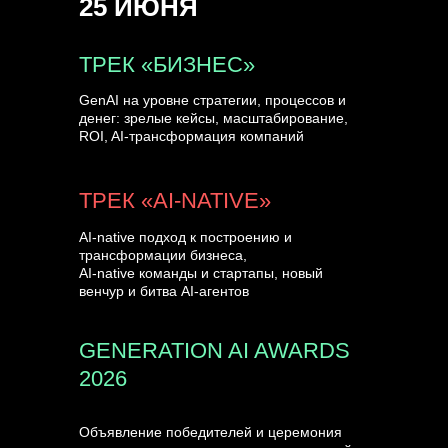
25 ИЮНЯ
УЗНАТЬ БОЛЬШЕ
ТРЕК «БИЗНЕС»
GenAI на уровне стратегии, процессов и
денег: зрелые кейсы, масштабирование,
ROI, AI-трансформация компаний
ТРЕК «AI-NATIVE»
AI-native подход к построению и
трансформации бизнеса,
AI-native команды и стартапы, новый
венчур и битва AI-агентов
GENERATION AI AWARDS
2026
Объявление победителей и церемония