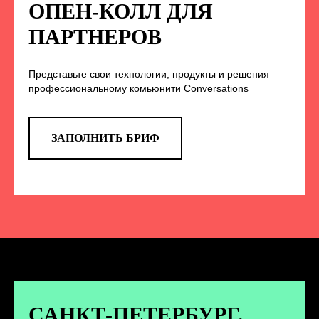
НА НАС В СОЦСЕТЯХ
ОПЕН-КОЛЛ ДЛЯ
ПАРТНЕРОВ
Представьте свои технологии, продукты и решения
TELEGRAM
профессиональному комьюнити Conversations
Эксклюзивные спойлеры к докладам,
анонс новых спикеров и другие
новости конференции
ЗАПОЛНИТЬ БРИФ
ПЕРЕЙТИ
ВКОНТАКТЕ
Новости и записи докладов и
дискуссий с конференции
САНКТ-ПЕТЕРБУРГ.