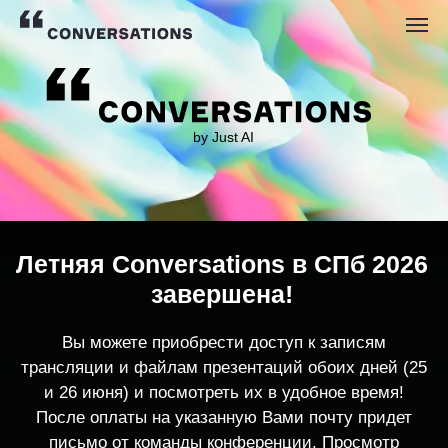
by Just AI
Летняя Conversations в СПб 2026
завершена!
Вы можете приобрести доступ к записям
трансляции и файлам презентаций обоих дней (25
и 26 июня) и посмотреть их в удобное время!
После оплаты на указанную Вами почту придет
письмо от команды конференции. Просмотр
записей трансляции возможен только с одного
устройства единовременно.
По любым вопросам пишите
contact@conversations-ai.co
m
КУПИТЬ ЗАПИСИ