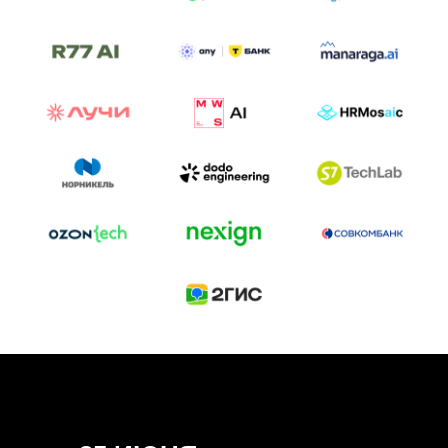
ТРЕК «AI-NATIVE»
И БИТВА АГЕНТОВ
Новый трек «AI-native» — отражение
стремительных изменений в подходах
к построению бизнеса и созданию технологий под
влиянием AI-агентов.
Доклады, дискуссия и битва AI-агентов — 25 июня
на сцене Conversations.