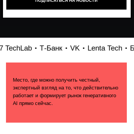
echLab
Т-Банк
VK
Lenta Tech
Битр