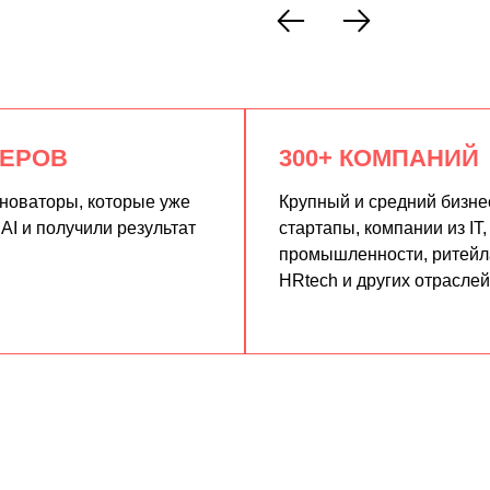
КЕРОВ
300+ КОМПАНИЙ
нноваторы, которые уже
Крупный и средний бизне
AI и получили результат
стартапы, компании из IT,
промышленности, ритейла
HRtech и других отраслей