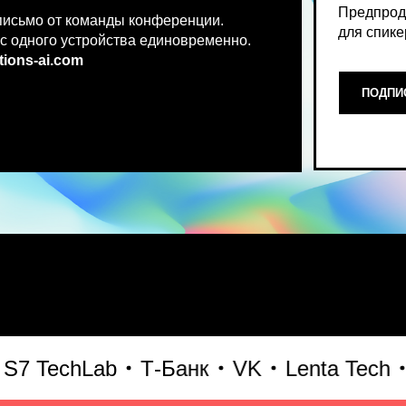
.co
m
ПОДПИСАТЬСЯ НА НОВ
Место, где можно получить чест
TechLab
Т-Банк
VK
Lenta Tech
Би
что действительно работает и 
генеративного AI прямо сейчас.