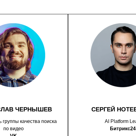
СЛАВ ЧЕРНЫШЕВ
СЕРГЕЙ НОТЕ
 группы качества поиска
AI Platform L
по видео
Битрикс24
VK