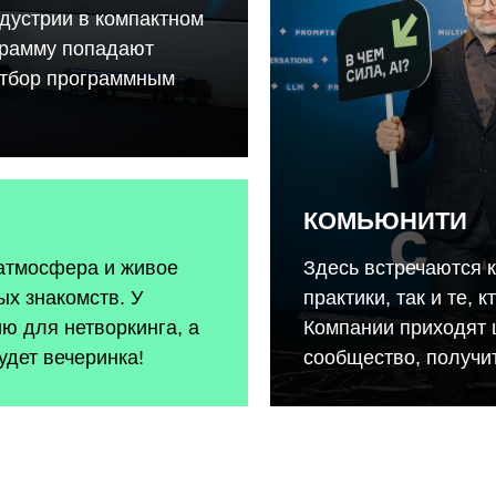
дустрии в компактном
грамму попадают
отбор программным
КОМЬЮНИТИ
 атмосфера и живое
Здесь встречаются 
х знакомств. У
практики, так и те, 
ию для нетворкинга, а
Компании приходят 
удет вечеринка!
сообщество, получит