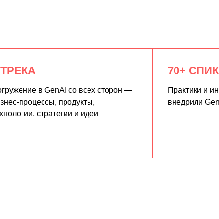
 ТРЕКА
70+ СПИ
гружение в GenAI со всех сторон —
Практики и и
знес-процессы, продукты,
внедрили Gen
хнологии, стратегии и идеи