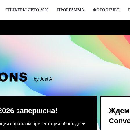
СПИКЕРЫ ЛЕТО 2026
ПРОГРАММА
ФОТООТЧЕТ
by Just AI
 завершена!
Ждем вас 2 де
Conversations
 файлам презентаций обоих дней
Предпродажа билетов Bl
 от команды конференции.
для спикеров откроются 
го устройства единовременно.