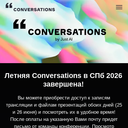
by Just AI
Летняя Conversations в СПб 2026
завершена!
Вы можете приобрести доступ к записям
трансляции и файлам презентаций обоих дней (25
и 26 июня) и посмотреть их в удобное время!
После оплаты на указанную Вами почту придет
письмо от команды конференции. Просмотр
записей трансляции возможен только с одного
устройства единовременно.
По любым вопросам пишите
contact@conversations-ai.co
m
КУПИТЬ ЗАПИСИ