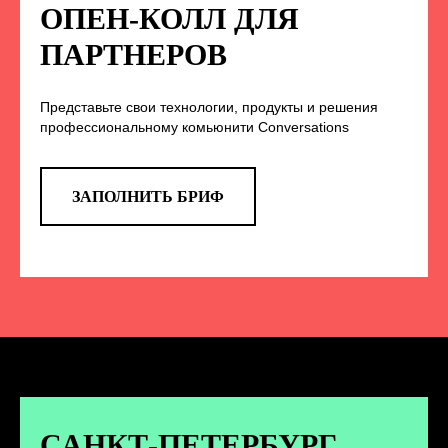
НА НАС В СОЦСЕТЯХ
ОПЕН-КОЛЛ ДЛЯ
ПАРТНЕРОВ
Представьте свои технологии, продукты и решения
TELEGRAM
профессиональному комьюнити Conversations
Эксклюзивные спойлеры к докладам,
анонс новых спикеров и другие
новости конференции
ЗАПОЛНИТЬ БРИФ
ПЕРЕЙТИ
ВКОНТАКТЕ
Новости и записи докладов и
дискуссий с конференции
САНКТ-ПЕТЕРБУРГ.