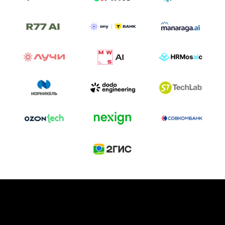
ТРЕК «AI-NATIVE»
И БИТВА АГЕНТОВ
Новый трек «AI-native» — отражение
стремительных изменений в подходах
к построению бизнеса и созданию технологий под
влиянием AI-агентов.
Доклады, дискуссия и битва AI-агентов — 25 июня
на сцене Conversations.