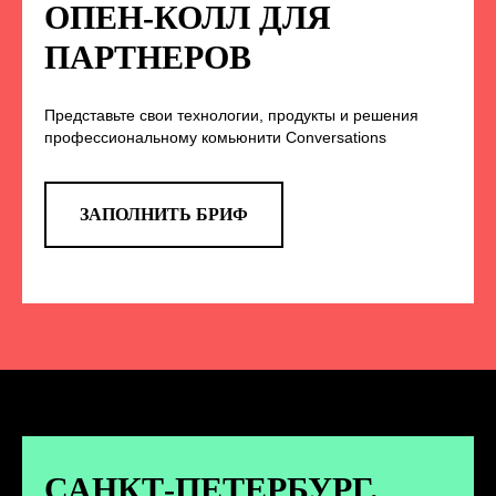
НА НАС В СОЦСЕТЯХ
ОПЕН-КОЛЛ ДЛЯ
ПАРТНЕРОВ
Представьте свои технологии, продукты и решения
TELEGRAM
профессиональному комьюнити Conversations
Эксклюзивные спойлеры к докладам,
анонс новых спикеров и другие
новости конференции
ЗАПОЛНИТЬ БРИФ
ПЕРЕЙТИ
ВКОНТАКТЕ
Новости и записи докладов и
дискуссий с конференции
САНКТ-ПЕТЕРБУРГ.