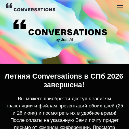
by Just AI
Летняя Conversations в СПб 2026
завершена!
Вы можете приобрести доступ к записям
трансляции и файлам презентаций обоих дней (25
и 26 июня) и посмотреть их в удобное время!
После оплаты на указанную Вами почту придет
письмо от команды конференции. Просмотр
записей трансляции возможен только с одного
устройства единовременно.
По любым вопросам пишите
contact@conversations-ai.co
m
КУПИТЬ ЗАПИСИ