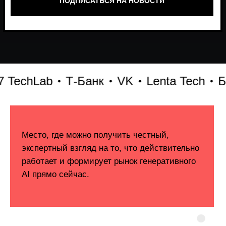
chLab
Т-Банк
VK
Lenta Tech
Битр