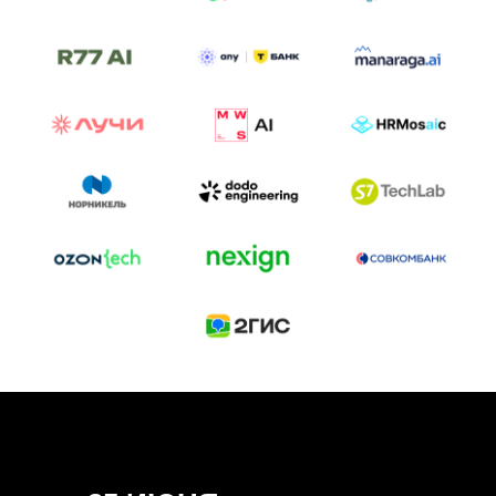
ТРЕК «AI-NATIVE»
И БИТВА АГЕНТОВ
Новый трек «AI-native» — отражение
стремительных изменений в подходах
к построению бизнеса и созданию технологий под
влиянием AI-агентов.
Доклады, дискуссия и битва AI-агентов — 25 июня
на сцене Conversations.