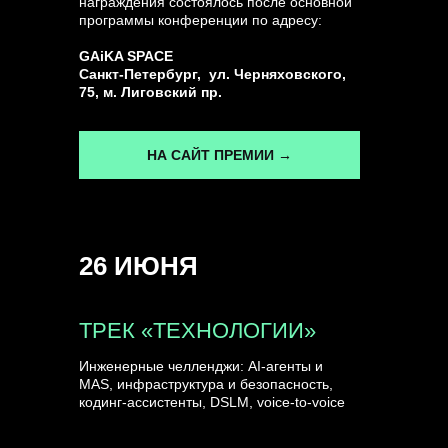
награждения состоялось после основной
программы конференции по адресу:
ГЕНЕРАЛЬНЫЙ ИНФОПАРТНЕР
GAiKA SPACE
CONVERSATIONS
Санкт-Петербург, ул. Черняховского,
75, м. Лиговский пр.
НА САЙТ ПРЕМИИ →
КУПИТЬ ЗАПИСИ
26 ИЮНЯ
СПИКЕРЫ
ТРЕК «ТЕХНОЛОГИИ»
Инженерные челленджи: AI-агенты и
MAS, инфраструктура и безопасность,
кодинг-ассистенты, DSLM, voice-to-voice