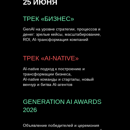
25 ИЮНЯ
УЗНАТЬ БОЛЬШЕ
ТРЕК «БИЗНЕС»
GenAI на уровне стратегии, процессов и
денег: зрелые кейсы, масштабирование,
ROI, AI-трансформация компаний
ТРЕК «AI-NATIVE»
AI-native подход к построению и
трансформации бизнеса,
AI-native команды и стартапы, новый
венчур и битва AI-агентов
GENERATION AI AWARDS
2026
Объявление победителей и церемония