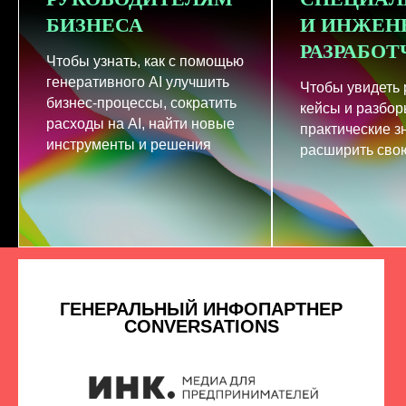
БИЗНЕСА
И ИНЖЕН
РАЗРАБО
Чтобы узнать, как с помощью
генеративного AI улучшить
Чтобы увидеть
бизнес-процессы, сократить
кейсы и разбор
расходы на AI, найти новые
практические з
инструменты и решения
расширить свою