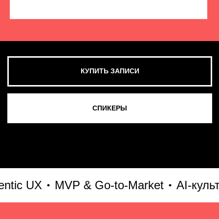
КУПИТЬ ЗАПИСИ
СМОТРЕТЬ ВСЕ ФОТО
c UX
MVP & Go-to-Market
AI-культур