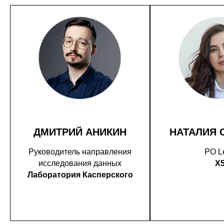
ДМИТРИЙ АНИКИН
НАТАЛИЯ 
Руководитель направления
PO L
исследования данных
X
Лаборатория Касперского