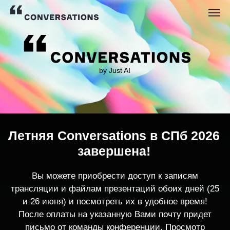
by Just AI
Летняя Conversations в СПб 2026
завершена!
Вы можете приобрести доступ к записям
трансляции и файлам презентаций обоих дней (25
и 26 июня) и посмотреть их в удобное время!
После оплаты на указанную Вами почту придет
письмо от команды конференции. Просмотр
записей трансляции возможен только с одного
устройства единовременно.
По любым вопросам пишите
contact@conversations-ai.co
m
КУПИТЬ ЗАПИСИ