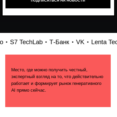
7 TechLab
Т-Банк
VK
Lenta Tech
Б