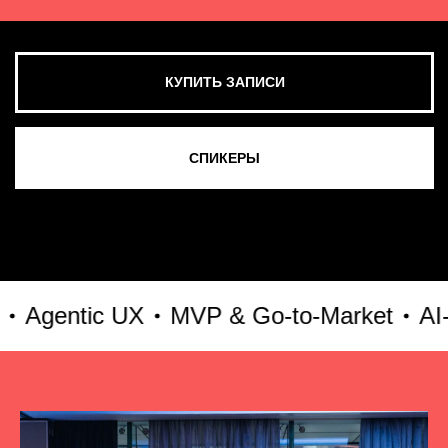
ntic UX
MVP & Go-to-Market
AI-куль