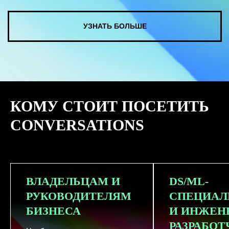
КУПИТЬ ЗАПИСИ
КОМУ СТОИТ ПОСЕТИТЬ
СМОТРЕТЬ ВСЕ ФОТО
CONVERSATIONS
ВЛАДЕЛЬЦАМ И
DS/ML-
РУКОВОДИТЕЛЯМ
СПЕЦИАЛ
БИЗНЕСА
И ИНЖЕН
РАЗРАБО