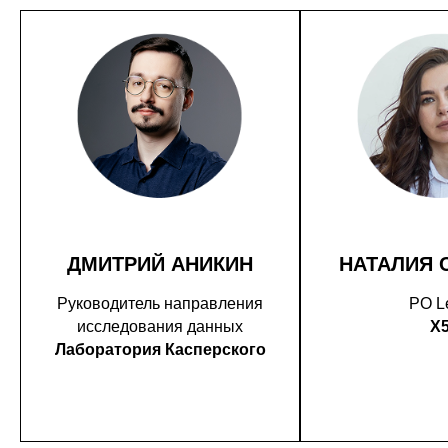
ДМИТРИЙ АНИКИН
НАТАЛИЯ 
Руководитель направления
PO L
исследования данных
X
Лаборатория Касперского