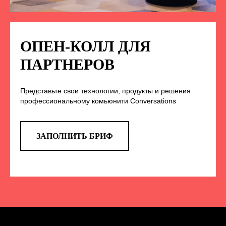
ПОДПИСЫВАЙТЕСЬ
НА НАС В СОЦСЕТЯХ
ОПЕН-КОЛЛ ДЛЯ
ПАРТНЕРОВ
TELEGRAM
Представьте свои технологии, продукты и решения
профессиональному комьюнити Conversations
Эксклюзивные спойлеры к докладам,
анонс новых спикеров и другие
новости конференции
ЗАПОЛНИТЬ БРИФ
ПЕРЕЙТИ
ВКОНТАКТЕ