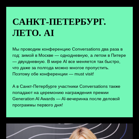
Новости и записи докладов и
дискуссий с конференции
САНКТ-ПЕТЕРБУРГ.
ЛЕТО. AI
ПЕРЕЙТИ
Мы проводим конференцию Conversations два раза в
год: зимой в Москве — однодневную, а летом в Питере
— двухдневную. В мире AI все меняется так быстро,
что даже за полгода можно многое пропустить.
Поэтому обе конференции — must visit!
А в Санкт-Петербурге участники Conversations также
попадают на церемонию награждения премии
Generation AI Awards — AI-вечеринка после деловой
программы первого дня!