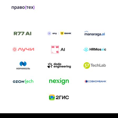
ТРЕК «AI-NATIVE»
И БИТВА АГЕНТОВ
Новый трек «AI-native» — отражение
стремительных изменений в подходах
к построению бизнеса и созданию технологий под
влиянием AI-агентов.
Доклады, дискуссия и битва AI-агентов — 25 июня