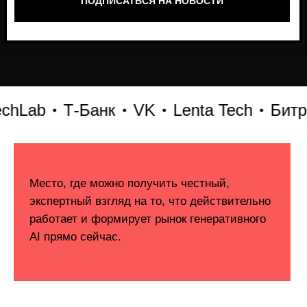
Lab
Т-Банк
VK
Lenta Tech
Битрикс