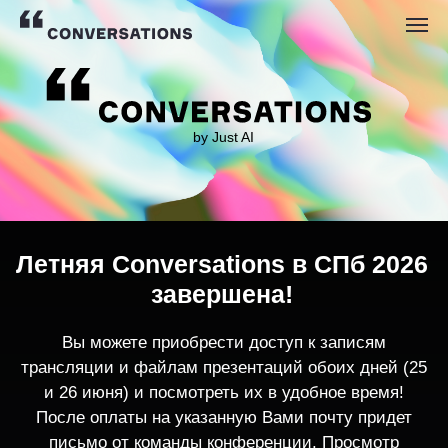
by Just AI
Летняя Conversations в СПб 2026
завершена!
Вы можете приобрести доступ к записям
трансляции и файлам презентаций обоих дней (25
и 26 июня) и посмотреть их в удобное время!
После оплаты на указанную Вами почту придет
письмо от команды конференции. Просмотр
записей трансляции возможен только с одного
устройства единовременно.
По любым вопросам пишите
contact@conversations-ai.co
m
КУПИТЬ ЗАПИСИ