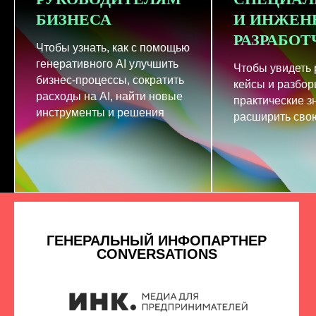
БИЗНЕСА
И ИНЖЕН
РАЗРАБО
Чтобы узнать, как с помощью
генеративного AI улучшить
Чтобы увидеть
бизнес-процессы, сократить
кейсы и разбор
расходы на AI, найти новые
практические з
инструменты и решения
расширить свою