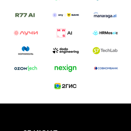
ТРЕК «AI-NATIVE»
И БИТВА АГЕНТОВ
Новый трек «AI-native» — отражение
стремительных изменений в подходах
к построению бизнеса и созданию технологий под
влиянием AI-агентов.
Доклады, дискуссия и битва AI-агентов — 25 июня
на сцене Conversations.