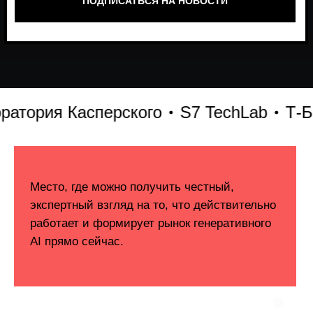
ория Касперского
S7 TechLab
Т-Банк