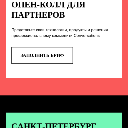
НА НАС В СОЦСЕТЯХ
ОПЕН-КОЛЛ ДЛЯ
ПАРТНЕРОВ
Представьте свои технологии, продукты и решения
TELEGRAM
профессиональному комьюнити Conversations
Эксклюзивные спойлеры к докладам,
анонс новых спикеров и другие
новости конференции
ЗАПОЛНИТЬ БРИФ
ПЕРЕЙТИ
ВКОНТАКТЕ
Новости и записи докладов и
дискуссий с конференции
САНКТ-ПЕТЕРБУРГ.