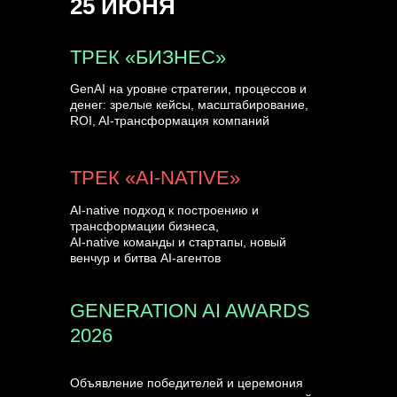
25 ИЮНЯ
УЗНАТЬ БОЛЬШЕ
ТРЕК «БИЗНЕС»
GenAI на уровне стратегии, процессов и
денег: зрелые кейсы, масштабирование,
ROI, AI-трансформация компаний
ТРЕК «AI-NATIVE»
AI-native подход к построению и
трансформации бизнеса,
AI-native команды и стартапы, новый
венчур и битва AI-агентов
GENERATION AI AWARDS
2026
Объявление победителей и церемония