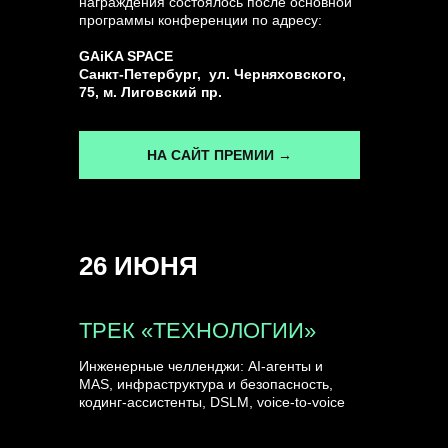
награждения состоялось после основной
программы конференции по адресу:
ГЕНЕРАЛЬНЫЙ ИНФОПАРТНЕР
GAiKA SPACE
CONVERSATIONS
Санкт-Петербург, ул. Черняховского,
75, м. Лиговский пр.
НА САЙТ ПРЕМИИ →
КУПИТЬ ЗАПИСИ
26 ИЮНЯ
СПИКЕРЫ
ТРЕК «ТЕХНОЛОГИИ»
Инженерные челленджи: AI-агенты и
MAS, инфраструктура и безопасность,
кодинг-ассистенты, DSLM, voice-to-voice