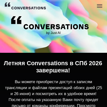
by Just AI
Летняя Conversations в СПб 2026
завершена!
Вы можете приобрести доступ к записям
трансляции и файлам презентаций обоих дней (25
и 26 июня) и посмотреть их в удобное время!
После оплаты на указанную Вами почту придет
письмо от команды конференции. Просмотр
записей трансляции возможен только с одного
устройства единовременно.
По любым вопросам пишите
contact@conversations-ai.co
m
КУПИТЬ ЗАПИСИ