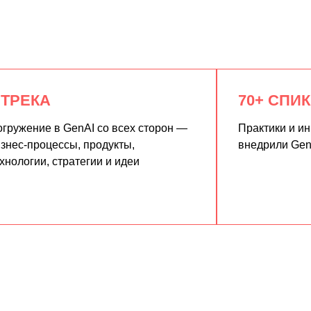
 ТРЕКА
70+ СПИ
гружение в GenAI со всех сторон —
Практики и и
знес-процессы, продукты,
внедрили Gen
хнологии, стратегии и идеи