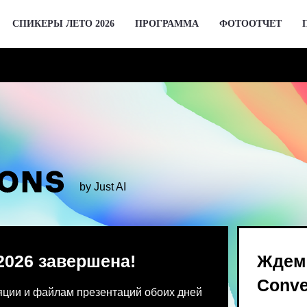
СПИКЕРЫ ЛЕТО 2026
ПРОГРАММА
ФОТООТЧЕТ
by Just AI
 завершена!
Ждем вас 2 де
Conversations
 файлам презентаций обоих дней
Предпродажа билетов Bl
 от команды конференции.
для спикеров откроются 
го устройства единовременно.