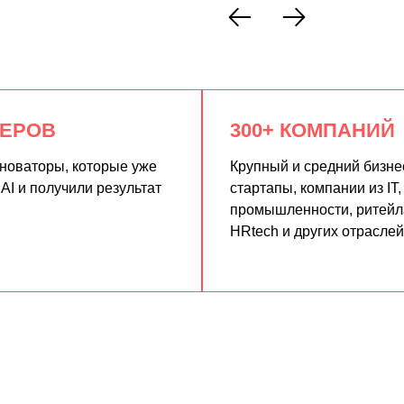
КЕРОВ
300+ КОМПАНИЙ
нноваторы, которые уже
Крупный и средний бизне
AI и получили результат
стартапы, компании из IT,
промышленности, ритейла
HRtech и других отраслей