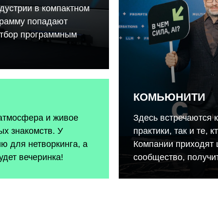
дустрии в компактном
грамму попадают
отбор программным
КОМЬЮНИТИ
 атмосфера и живое
Здесь встречаются 
х знакомств. У
практики, так и те, 
ию для нетворкинга, а
Компании приходят 
удет вечеринка!
сообщество, получит