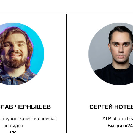
СЛАВ ЧЕРНЫШЕВ
СЕРГЕЙ НОТЕ
 группы качества поиска
AI Platform L
по видео
Битрикс24
VK