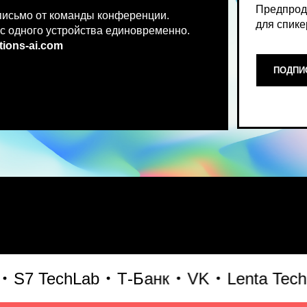
.co
m
ПОДПИСАТЬСЯ НА НОВ
Место, где можно получить чест
 TechLab
Т-Банк
VK
Lenta Tech
Б
что действительно работает и 
генеративного AI прямо сейчас.