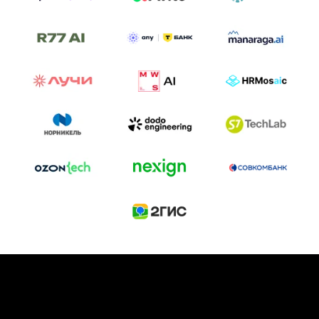
ТРЕК «AI-NATIVE»
И БИТВА АГЕНТОВ
Новый трек «AI-native» — отражение
стремительных изменений в подходах
к построению бизнеса и созданию технологий под
влиянием AI-агентов.
Доклады, дискуссия и битва AI-агентов — 25 июня
на сцене Conversations.