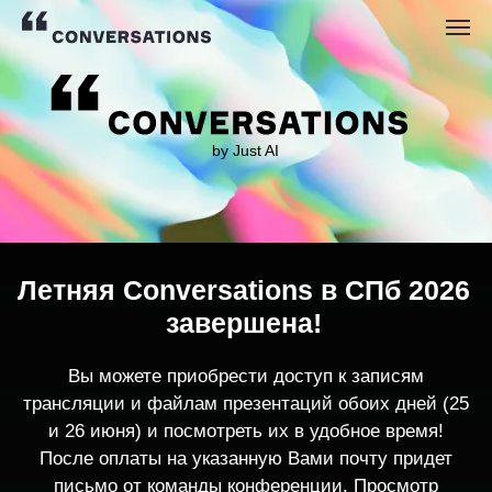
by Just AI
Летняя Conversations в СПб 2026
завершена!
Вы можете приобрести доступ к записям
трансляции и файлам презентаций обоих дней (25
и 26 июня) и посмотреть их в удобное время!
После оплаты на указанную Вами почту придет
письмо от команды конференции. Просмотр
записей трансляции возможен только с одного
устройства единовременно.
По любым вопросам пишите
contact@conversations-ai.co
m
КУПИТЬ ЗАПИСИ