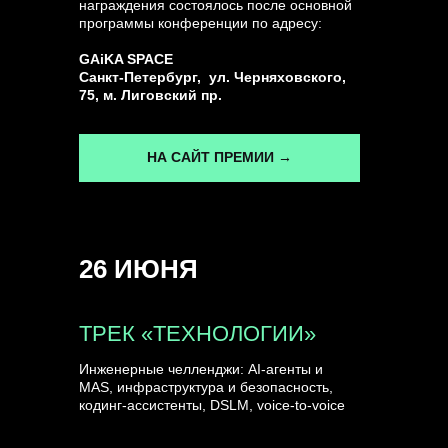
награждения состоялось после основной
программы конференции по адресу:
ГЕНЕРАЛЬНЫЙ ИНФОПАРТНЕР
GAiKA SPACE
CONVERSATIONS
Санкт-Петербург, ул. Черняховского,
75, м. Лиговский пр.
НА САЙТ ПРЕМИИ →
КУПИТЬ ЗАПИСИ
26 ИЮНЯ
СПИКЕРЫ
ТРЕК «ТЕХНОЛОГИИ»
Инженерные челленджи: AI-агенты и
MAS, инфраструктура и безопасность,
кодинг-ассистенты, DSLM, voice-to-voice