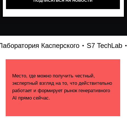
оратория Касперского
S7 TechLab
Т-