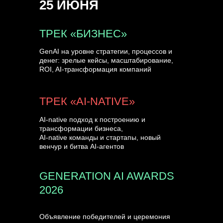
25 ИЮНЯ
УЗНАТЬ БОЛЬШЕ
ТРЕК «БИЗНЕС»
GenAI на уровне стратегии, процессов и
денег: зрелые кейсы, масштабирование,
ROI, AI-трансформация компаний
ТРЕК «AI-NATIVE»
AI-native подход к построению и
трансформации бизнеса,
AI-native команды и стартапы, новый
венчур и битва AI-агентов
GENERATION AI AWARDS
2026
Объявление победителей и церемония