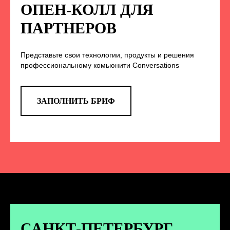
НА НАС В СОЦСЕТЯХ
ОПЕН-КОЛЛ ДЛЯ
ПАРТНЕРОВ
Представьте свои технологии, продукты и решения
TELEGRAM
профессиональному комьюнити Conversations
Эксклюзивные спойлеры к докладам,
анонс новых спикеров и другие
новости конференции
ЗАПОЛНИТЬ БРИФ
ПЕРЕЙТИ
ВКОНТАКТЕ
Новости и записи докладов и
дискуссий с конференции
САНКТ-ПЕТЕРБУРГ.