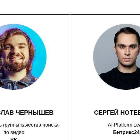
СЛАВ ЧЕРНЫШЕВ
СЕРГЕЙ НОТЕ
 группы качества поиска
AI Platform L
по видео
Битрикс24
VK