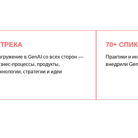
 ТРЕКА
70+ СПИ
гружение в GenAI со всех сторон —
Практики и и
знес-процессы, продукты,
внедрили Gen
хнологии, стратегии и идеи