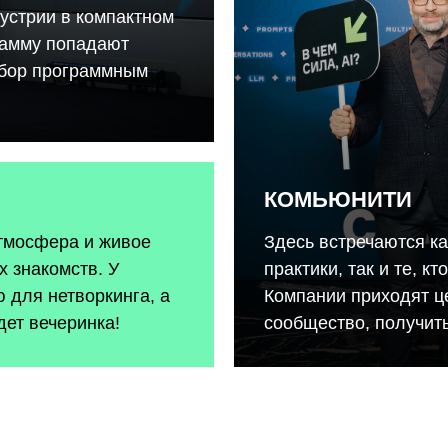
устрии в компактном
рамму попадают
тбор программным
КОМЬЮНИТИ
атмосфера и живое
Здесь встречаются к
 знакомств. У
практики, так и те, к
 для нетворкинга, а
Компании приходят ц
дет вечеринка!
сообщество, получить