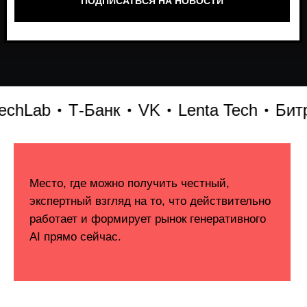
Lab
Т-Банк
VK
Lenta Tech
Битрик