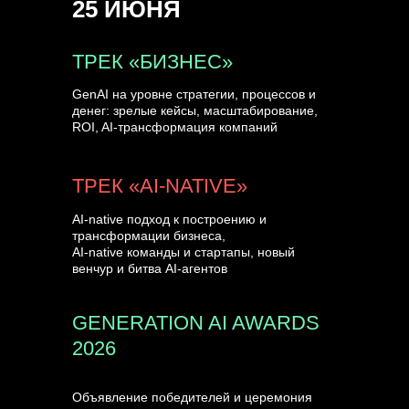
25 ИЮНЯ
УЗНАТЬ БОЛЬШЕ
ТРЕК «БИЗНЕС»
GenAI на уровне стратегии, процессов и
денег: зрелые кейсы, масштабирование,
ROI, AI-трансформация компаний
ТРЕК «AI-NATIVE»
AI-native подход к построению и
трансформации бизнеса,
AI-native команды и стартапы, новый
венчур и битва AI-агентов
GENERATION AI AWARDS
2026
Объявление победителей и церемония