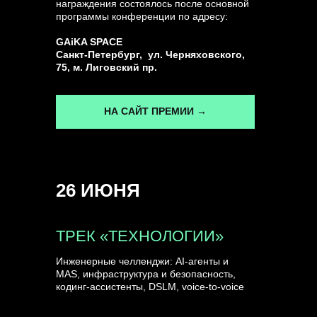
награждения состоялось после основной
программы конференции по адресу:
ГЕНЕРАЛЬНЫЙ ИНФОПАРТНЕР
GAiKA SPACE
CONVERSATIONS
Санкт-Петербург, ул. Черняховского,
75, м. Лиговский пр.
НА САЙТ ПРЕМИИ →
КУПИТЬ ЗАПИСИ
26 ИЮНЯ
СПИКЕРЫ
ТРЕК «ТЕХНОЛОГИИ»
Инженерные челленджи: AI-агенты и
MAS, инфраструктура и безопасность,
кодинг-ассистенты, DSLM, voice-to-voice