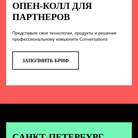
НА НАС В СОЦСЕТЯХ
ОПЕН-КОЛЛ ДЛЯ
ПАРТНЕРОВ
Представьте свои технологии, продукты и решения
TELEGRAM
профессиональному комьюнити Conversations
Эксклюзивные спойлеры к докладам,
анонс новых спикеров и другие
новости конференции
ЗАПОЛНИТЬ БРИФ
ПЕРЕЙТИ
ВКОНТАКТЕ
Новости и записи докладов и
дискуссий с конференции
САНКТ-ПЕТЕРБУРГ.