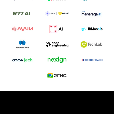
ТРЕК «AI-NATIVE»
И БИТВА АГЕНТОВ
Новый трек «AI-native» — отражение
стремительных изменений в подходах
к построению бизнеса и созданию технологий под
влиянием AI-агентов.
Доклады, дискуссия и битва AI-агентов — 25 июня
на сцене Conversations.