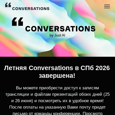
by Just AI
Летняя Conversations в СПб 2026
завершена!
Вы можете приобрести доступ к записям
трансляции и файлам презентаций обоих дней (25
и 26 июня) и посмотреть их в удобное время!
После оплаты на указанную Вами почту придет
письмо от команды конференции. Просмотр
записей трансляции возможен только с одного
устройства единовременно.
По любым вопросам пишите
contact@conversations-ai.co
m
КУПИТЬ ЗАПИСИ