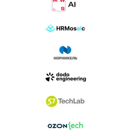
влиянием AI-агентов.
Доклады, дискуссия и битва AI-агентов — 25 июня
на сцене Conversations.
УЗНАТЬ БОЛЬШЕ