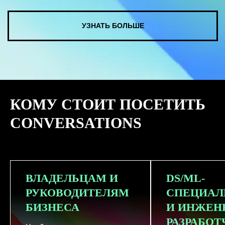
КУПИТЬ ЗАПИСИ
КОМУ СТОИТ ПОСЕТИТЬ
СМОТРЕТЬ ВСЕ ФОТО
CONVERSATIONS
ВЛАДЕЛЬЦАМ И
DS/ML-
РУКОВОДИТЕЛЯМ
СПЕЦИАЛ
БИЗНЕСА
И ИНЖЕН
РАЗРАБО