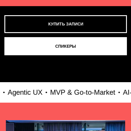
entic UX
MVP & Go-to-Market
AI-куль