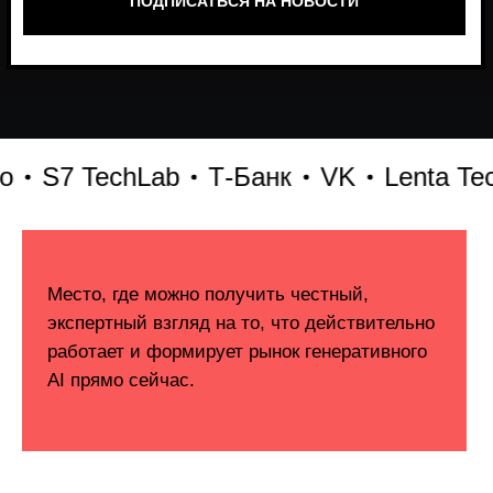
7 TechLab
Т-Банк
VK
Lenta Tech
Б