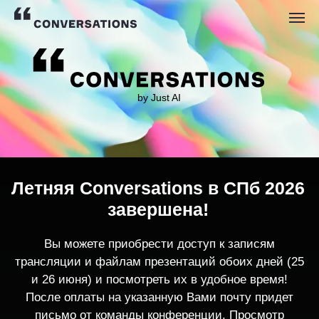
by Just AI
Летняя Conversations в СПб 2026
завершена!
Вы можете приобрести доступ к записям
трансляции и файлам презентаций обоих дней (25
и 26 июня) и посмотреть их в удобное время!
После оплаты на указанную Вами почту придет
письмо от команды конференции. Просмотр
записей трансляции возможен только с одного
устройства единовременно.
По любым вопросам пишите
contact@conversations-ai.co
m
КУПИТЬ ЗАПИСИ